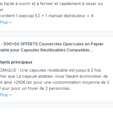
us facile à ouvrir et à fermer et rapidement à visser ou
er
 contient 1 waycap EZ + 1 manuel distributeur + 4
rcles interchangeables
 Plus
 à utiliser : avec juste un peu de pratique en 20 secondes
ourrez savourer un café barista-quality et choisissez
 propre combinaison
- 500+50 0FFERTS Couvercles Opercules en Papier
ible avec : Mini, Essenza, lattissima, U, inissia, Pixie
ble pour Capsules Réutilisables Compatible
a, citiz, expert, prodigio, maestria, creatista et ustensile
o Original- Filtre à Extraction Optimale Écologique
sine
France facile à coller.
llants principaux
 forfait comprend un distributeur pour vous aider à
r la gousse sans perdre encore une once de café
IQUE : Une capsules réutilisable est jusqu'à 2 fois
her que La capsule jetables. vous faisant économiser de
ent ainsi +250€/an pour une consommation moyenne de 2
/ jour pour un foyer de 2 personnes.
NT MÉDAILLE D'OR : Ce produit innovant et breveté a
 Plus
rté le prestigieux concours Lépine, reconnu en France
écompenser l'innovation. il garantit une utilisation facile
ous les amateurs de café.