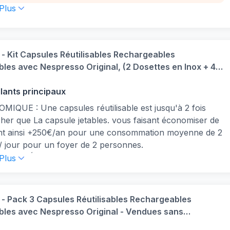
 à capsule de café réutilisable convient à Gusto, pour EDG
 Plus
, pour EDG305 ME, pour EDG505, pour Espertta, pour
6 Drop, pour Edg636 Stelia, pour Edg355 Color Coffee
ne.
ne de capsule. Filtre de capsule de café.SUSTISABLE: Le
 Kit Capsules Réutilisables Rechargeables
 à capsule de café réutilisable convient à Gusto, pour EDG
les avec Nespresso Original, (2 Dosettes en Inox + 48
, pour EDG305 ME, pour EDG505, pour Espertta, pour
e Opercules en Papier)
6 Drop, pour Edg636 Stelia, pour Edg355 Color Coffee
llants principaux
ne.
IQUE : Une capsules réutilisable est jusqu'à 2 fois
her que La capsule jetables. vous faisant économiser de
ent ainsi +250€/an pour une consommation moyenne de 2
/ jour pour un foyer de 2 personnes.
NT MÉDAILLE D'OR : Ce produit innovant et breveté a
 Plus
rté le prestigieux concours Lépine, reconnu en France
écompenser l'innovation. il garantit une utilisation facile
ous les amateurs de café.
 Pack 3 Capsules Réutilisables Rechargeables
ATIBLE AVEC TOUTES LES MACHINES NESPRESSO
les avec Nespresso Original - Vendues sans
al comme, y compris Essenza Mini, Essenza Plus, Inissia,
es