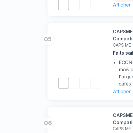
filtre
Afficher
DG325
Edg61
Machi
Machi
CAPSME -
filtre
05
Compatib
DG325
CAPS ME
Couvercl
Edg61
Faits sai
Machi
ECONOM
mois c
l'arg
cafés 
GAGNA
Afficher
rempo
pour r
pour t
CAPSME -
COMP
06
Compatib
Origin
CAPS ME
opercul