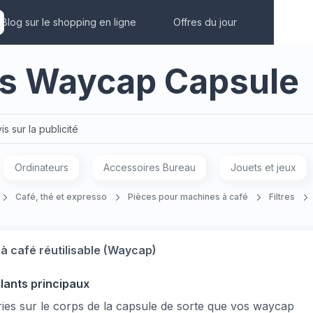
Blog sur le shopping en ligne
Offres du jour
rs Waycap Capsule
is sur la publicité
Ordinateurs
Accessoires Bureau
Jouets et jeux
Café, thé et expresso
Pièces pour machines à café
Filtres
à café réutilisable (Waycap)
llants principaux
ries sur le corps de la capsule de sorte que vos waycap