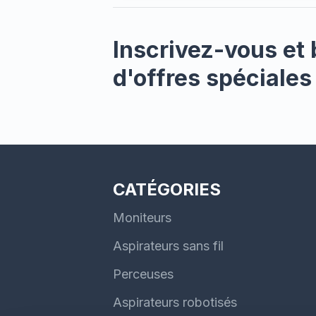
d'alum
CRÉMA
inox a
Inscrivez-vous et 
optima
en ar
d'offres spéciales
CATÉGORIES
Moniteurs
Aspirateurs sans fil
Perceuses
Aspirateurs robotisés