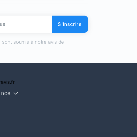
S'inscrire
 sont soumis à notre avis de
avis.fr
ance