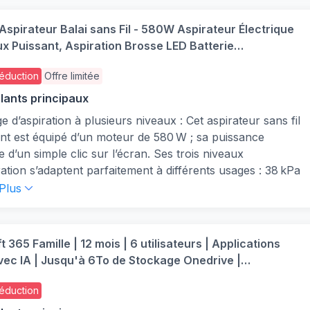
Aspirateur Balai sans Fil - 580W Aspirateur Électrique
ux Puissant, Aspiration Brosse LED Batterie
eable Cordless Vacuum Cleaner pour Poils d’Animaux
éduction
Offre limitée
ls Durs
llants principaux
e d’aspiration à plusieurs niveaux : Cet aspirateur sans fil
nt est équipé d’un moteur de 580 W ; sa puissance
te d’un simple clic sur l’écran. Ses trois niveaux
ration s’adaptent parfaitement à différents usages : 38 kPa
e élevé pour un nettoyage intensif, 15‑18 kPa en mode
 Plus
 pour le nettoyage quotidien et 10 kPa en mode bas pour
toyage doux. Associé à une brosse en forme de V, il
 l’enroulement des poils et élimine efficacement les poils
 365 Famille | 12 mois | 6 utilisateurs | Applications
aux, la poussière incrustée des tapis ainsi que toutes
vec IA | Jusqu'à 6To de Stockage Onedrive |
 de sols durs pour un résultat irréprochable
ent Amazon avec renouvellement automatique
e Flexible et Éclairage LED Vert : L’Aspirateur Bénéficie
éduction
Conception Légère Pour Un Confort D’utilisation