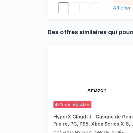
Compac
Afficher
portab
chambr
Applic
Des offres similaires qui pou
projec
d'appl
regard
d'util
extern
consid
Amazon
43% de réduction
HyperX Cloud III – Casque de Gam
Filaire, PC, PS5, Xbox Series X|S,
DTS, Mousse à mémoire de Forme
CONFORT HYPERX LONGUE DURÉE :