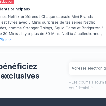
éduction
llants principaux
ries Netflix préférées ! Chaque capsule Mini Brands
x est livrée avec 5 Minis surprises de tes séries Netflix
rées, comme Stranger Things, Squid Game et Bridgerton !
e 30 Minis : Il y a plus de 30 Minis Netflix à collectionner,
de toutes tes séries Netflix préférées !
 Plus
ultra rares : Peux-tu trouver les Minis parfumés rares,
es fragrances directement issues de tes séries Netflix
ées ?
dorés : Découvre les Minis ultra rares et les Minis épiques
bénéficiez
 issus de Squid Game et The Witcher !
lité : Les capsules Mini Brands sont fabriquées avec du
 exclusives
que recyclé certifié. La capsule s'ouvre en deux moitiés
*Les courriels soumis
oins de désordre lors du déballage et permet plus de
confidentialité
 miniature !