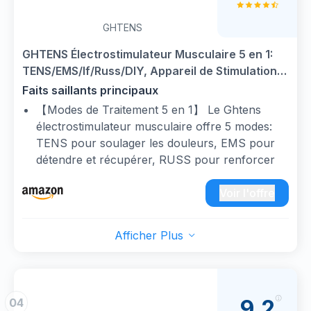
GHTENS
GHTENS Électrostimulateur Musculaire 5 en 1:
TENS/EMS/If/Russ/DIY, Appareil de Stimulation
Électrique Rechargeable, 80 Programmes, 2
Faits saillants principaux
Canaux, 8 Électrodes (Blanc)
【Modes de Traitement 5 en 1】 Le Ghtens
électrostimulateur musculaire offre 5 modes:
TENS pour soulager les douleurs, EMS pour
détendre et récupérer, RUSS pour renforcer
les muscles, IF pour les douleurs chroniques et
DIY pour un traitement personnalisé. Efficace
Voir l'offre
contre les douleurs du dos, menstruelles,
tennis elbow, canal carpien, arthrite, genoux,
Afficher Plus
épaules, jambes et pieds. Soulagement précis,
durable et sans médicament
【Contenu de l'emballage & Service Client】
Chaque coffret contient : 1 appareil anti-
9,2
04
douleur d’électrostimulation, 2 fils conducteurs,