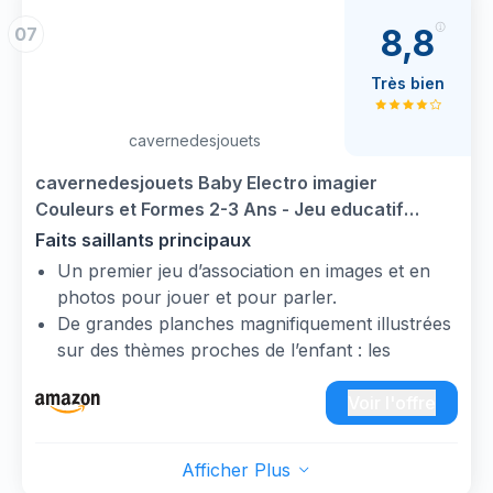
8,8
07
Très bien
cavernedesjouets
cavernedesjouets Baby Electro imagier
Couleurs et Formes 2-3 Ans - Jeu educatif
electronique avec Stylo - Association,
Faits saillants principaux
Observation - Set Jouet et Carte
Un premier jeu d’association en images et en
photos pour jouer et pour parler.
De grandes planches magnifiquement illustrées
sur des thèmes proches de l’enfant : les
couleurs, les formes, les animaux, la nature,
les véhicules…
Voir l'offre
Contenu : 8 grandes planches illustrées recto
verso (29x24cm), 1 stylo avec signal sonore et
Afficher Plus
lumineux.