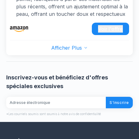
plus récents, offrent un ajustement optimal à la
peau, offrant un toucher doux et respectueux
de la peau pour un soulagement efficace de la
douleur. Leur nature réutilisable ajoute à la
Voir l'offre
commodité, garantissant une expérience
durable et confortable dans votre routine de
Afficher Plus
gestion de la douleur DIY.
【Puissance sans effort】 : dites adieu aux
tracas liés au remplacement de la batterie.
Notre appareil est équipé d'une batterie
Inscrivez-vous et bénéficiez d'offres
rechargeable, offrant une autonomie extra
spéciales exclusives
longue pour une relaxation et un soulagement
ininterrompus dans votre régime de
S'inscrire
soulagement de la douleur.
【Forfait complet】 : avec chaque commande
*Les courriels soumis sont soumis à notre avis de confidentialité
exécutée par Amazon, profitez de l'assurance
de retours, de remplacements ou de
remboursements gratuits dans les 30 jours.