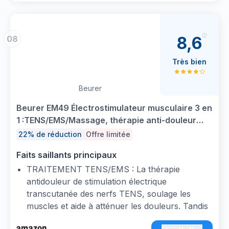
Comment jouer Pour chaque question, l’enfant
pointe son stylo magique. La réponse est
bonne Bravo, le stylo sonne et s’allume !
8,6
08
Baby Electro Mon imagier - . Age : 2-3 ans
Très bien
Beurer
Beurer EM49 Électrostimulateur musculaire 3 en
1 :TENS/EMS/Massage, thérapie anti-douleur
TENS, stimulation électrique des muscles EMS,
22% de réduction
Offre limitée
4électrodes, Noir réutilisables incluses, facile à
Faits saillants principaux
emporter
TRAITEMENT TENS/EMS : La thérapie
antidouleur de stimulation électrique
transcutanée des nerfs TENS, soulage les
muscles et aide à atténuer les douleurs. Tandis
que l’électrothérapie EMS est idéale pour la