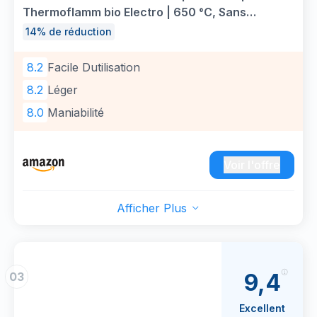
Thermoflamm bio Electro | 650 °C, Sans
Glyphosate | Désherbage Écologique Joints,
14% de réduction
Allées, Terrasse & Jardin | Décapeur Thermique
& Allume-Barbecue | Ergonomique
8.2
Facile Dutilisation
8.2
Léger
8.0
Maniabilité
Voir l'offre
Afficher Plus
9,4
03
Excellent