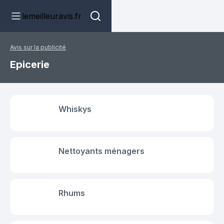
lemeilleuravis.fr
Avis sur la publicité
Epicerie
Whiskys
Nettoyants ménagers
Rhums