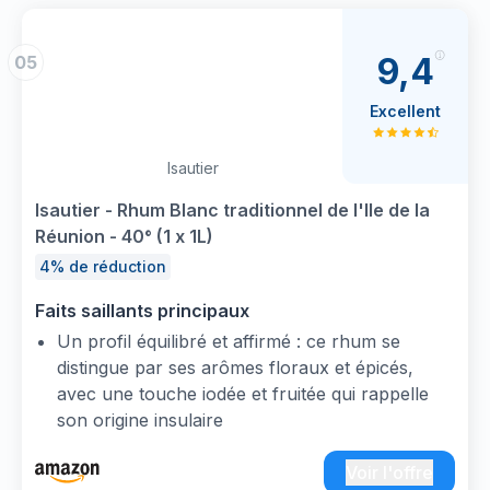
9,4
05
Excellent
Isautier
Isautier - Rhum Blanc traditionnel de l'Ile de la
Réunion - 40° (1 x 1L)
4% de réduction
Faits saillants principaux
Un profil équilibré et affirmé : ce rhum se
distingue par ses arômes floraux et épicés,
avec une touche iodée et fruitée qui rappelle
son origine insulaire
Plus qu’un simple rhum, c’est un véritable
voyage sensoriel au cœur de l’île intense, entre
Voir l'offre