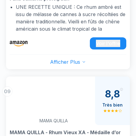
UNE RECETTE UNIQUE : Ce rhum ambré est
issu de mélasse de cannes à sucre récoltées de
manière traditionnelle. Vieilli en fûts de chêne
américain sous le climat tropical de la
République Dominicaine. il est embouteillé à 40
%
Voir l'offre
RHUM VIEUX DOMINICAIN : Distillé en
République Dominicaine. Kirk & Sweeney
Afficher Plus
Reserva possède une belle robe acajou mise en
valeur par son magnifique flacon aux formes
rondes et harmonieuses
LE RHUM EN DÉTAIL : Ce rhum vieux exprime
8,8
09
des saveurs complexes de sucre de canne. de
fruits secs. de vanille et de chêne toasté
Très bien
LA MARQUE KIRK & SWEENEY : Kirk &
Sweeney est une gamme de rhums
MAMA QUILLA
rassemblant plusieurs expressions de rhum
vieux dominicain élaborées à partir de mélasse
MAMA QUILLA - Rhum Vieux XA - Médaille d’or