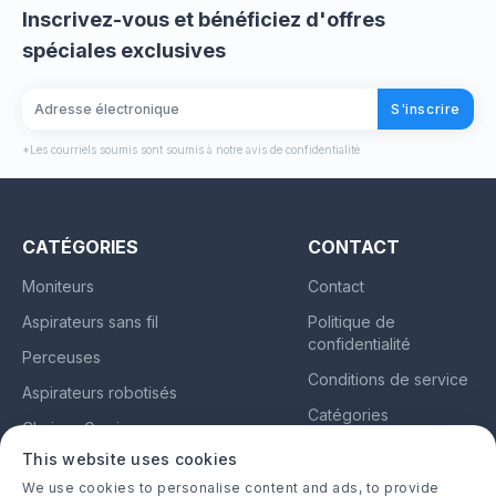
Inscrivez-vous et bénéficiez d'offres
spéciales exclusives
S'inscrire
*Les courriels soumis sont soumis à notre avis de confidentialité
CATÉGORIES
CONTACT
Moniteurs
Contact
Aspirateurs sans fil
Politique de
confidentialité
Perceuses
Conditions de service
Aspirateurs robotisés
Catégories
Chaises Gaming
À propos
This website uses cookies
Oreillettes
We use cookies to personalise content and ads, to provide