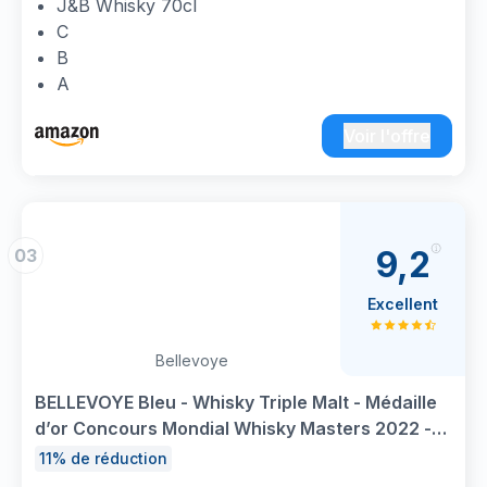
J&B Whisky 70cl
C
B
A
Voir l'offre
9,2
03
Excellent
Bellevoye
BELLEVOYE Bleu - Whisky Triple Malt - Médaille
d’or Concours Mondial Whisky Masters 2022 -
40 % Alcool - 100 % France - 70 cl
11% de réduction