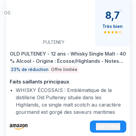
8,7
06
Très bien
PULTENEY
OLD PULTENEY - 12 ans - Whisky Single Malt - 40
% Alcool - Origine : Écosse/Highlands - Notes
d'agrumes & miel - A déguster pur - 70 cl
23% de réduction
Offre limitée
Faits saillants principaux
WHISKY ÉCOSSAIS : Emblématique de la
distillerie Old Pulteney située dans les
Highlands, ce single malt scotch au caractère
gourmand est gorgé des saveurs maritimes
iodées dues à son exposition aux embruns
marins.
Voir l'offre
UNE RECETTE UNIQUE : Ce whisky single malt