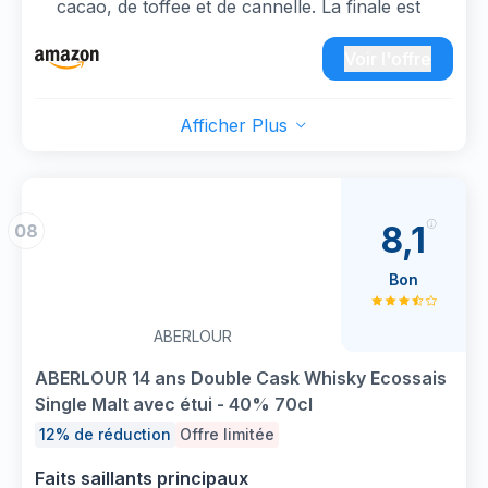
cacao, de toffee et de cannelle. La finale est
chaude et intense, aux notes sucrées, avec une
légère pointe d’épices.
Voir l'offre
SE DÉGUSTE SEUL OU AVEC UN PEU D'EAU
- L’ajout d’un peu d’eau minérale est une
Afficher Plus
tradition en Ecosse Une simple goutte d’eau
permet de libérer tous les arômes du Single
Malt
NOTRE ENGAGEMENT - Depuis 2022,
8,1
08
Aberlour entreprend une nouvelle mission
d’envergure : le retrait progressif de ses étuis
Bon
non-recyclables sur sa gamme grande
distribution, un projet permettant d’économiser
ABERLOUR
1,4 million de litres d’eau dès la première année
ISSU D'UNE DOUBLE MATURATION en fûts
ABERLOUR 14 ans Double Cask Whisky Ecossais
de chêne ayant contenu du Bourbon et du
Single Malt avec étui - 40% 70cl
Sherry. Fidèle à la signature des Single Malts
12% de réduction
Offre limitée
Aberlour, Aberlour 12 ans révèle le juste
équilibre entre des saveurs fruitées et épicées.
Faits saillants principaux