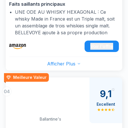
Faits saillants principaux
UNE ODE AU WHISKY HEXAGONAL : Ce
whisky Made in France est un Triple malt, soit
un assemblage de trois whiskies single malt.
BELLEVOYE ajoute à sa propre production
deux single malt choisis à l’aveugle parmi les
whiskies de l’Hexagone.
Voir l'offre
UN WHISKY TRIPLE MALT FRANÇAIS : 100 %
français et salué par la critique au niveau
Afficher Plus
international, Bellevoye Bleu Triple Malt affiné
en fût neuf de chêne à grain fin est un véritable
Meilleure Valeur
ambassadeur de l’excellence des whiskies
français.
9,1
04
RÉCOMPENSES : Médaille d’or au Concours
Mondial Whisky Masters 2022. Depuis 2019 : le
Excellent
whisky de la classe affaires d’Air France. 93/100
Markus del Monego - Meilleur sommelier du
Ballantine's
Monde.