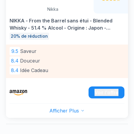
Nikka
NIKKA - From the Barrel sans étui - Blended
Whisky - 51.4 % Alcool - Origine : Japon -
Bouteille 500 ml
20% de réduction
9.5
Saveur
8.4
Douceur
8.4
Idée Cadeau
Voir l'offre
Afficher Plus