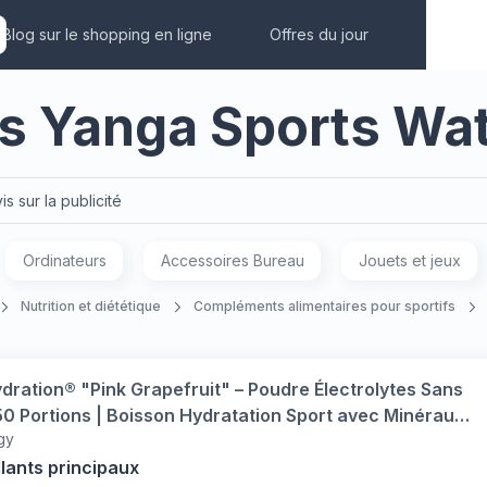
Blog sur le shopping en ligne
Offres du jour
rs Yanga Sports Wa
is sur la publicité
Ordinateurs
Accessoires Bureau
Jouets et jeux
Nutrition et diététique
Compléments alimentaires pour sportifs
ration® "Pink Grapefruit" – Poudre Électrolytes Sans
50 Portions | Boisson Hydratation Sport avec Minéraux,
gy
oco & Vitamines | Végan, Arômes Naturels (350g)
llants principaux