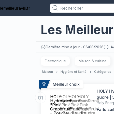
lemeilleuravis.fr
Catégories
Les Meilleu
Dernière mise à jour - 06/08/2026
Av
Électronique
Maison & cuisine
Maison
Hygiène et Santé
Catégories
Meilleur choix
HOLY Hyd
HOLY
HOLY
HOLY
HOLY
01
Sucre | 
Hydration®
Hydration®
Hydration®
Hydration®
Holy Ener
Eau de C
"Pink
"Pink
"Pink
"Pink
Grapefruit"
Grapefruit"
Grapefruit"
Grapefruit"
Faits sai
– Poudre
– Poudre
– Poudre
– Poudre