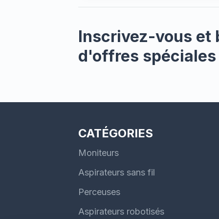
dose d
à lave
optimi
(2), e
Inscrivez-vous et 
d'offres spéciales
CATÉGORIES
Moniteurs
Aspirateurs sans fil
Perceuses
Aspirateurs robotisés