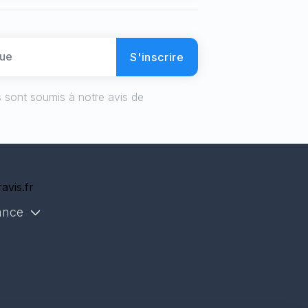
S'inscrire
 sont soumis à notre avis de
avis.fr
ance