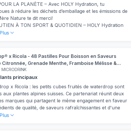
OUR LA PLANÈTE – Avec HOLY Hydration, tu
bues à réduire les déchets d’emballage et les émissions de
ère Nature te dit merci!
SOUTIEN À TON SPORT & QUOTIDIEN – HOLY Hydration
mpagne après l’effort ou une longue journée grâce à ses
 Plus
olytes, minéraux, eau de coco & baies de Goji.
ÛT EST ROI – HOLY associe pour la première fois des
s incroyables à une conscience légère. Plus de 400.000
p® x Ricola - 48 Pastilles Pour Boisson en Saveurs
s sont déjà convaincus!
 Citronnée, Grenade Menthe, Framboise Mélisse &
E INUTILE – Seuls les meilleurs ingrédients entrent
p MICRODRINK
enthe, Cubes de Boisson Vegan, Vitamine C & B, Eau
a composition de HOLY Hydration: pas de sucre, mais des
sée Sans Sucre
llants principaux
 & des colorants 100% naturels, durables et vegans!
rop x Ricola : les petits cubes fruités de waterdrop sont
NOMIQUE & PRATIQUE – Notre gamme Hydration est
s aux plantes alpines suisses. Ce partenariat réunit deux
 rapidement et facilement, pour que tu puisses en profiter
es marques qui partagent le même engagement en faveur
 tu sois.
édients de qualité, de saveurs rafraîchissantes et d'une
ation innovante.
 Plus
Z VOTRE SOIF : en collaboration avec Ricola. Ces quatre
les saveurs associent les plantes alpines suisses