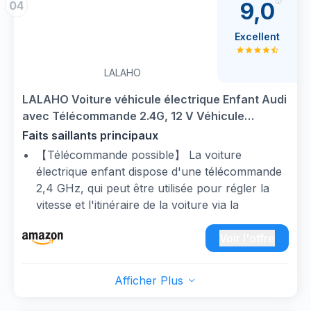
9,0
04
préenregistrées. De plus, le port USB permet
de 3 à 5 km/h, tout en stimulant leur autonomie
de brancher un appareil et de diffuser les
et leur enthousiasme.
Excellent
chansons préférées de vos enfants. Un
POUR UN PLAISIR DURABLE : Sa carrosserie
divertissement garanti pour chaque promenade
robuste en PP et son cadre en métal assurent
LALAHO
!
une stabilité et une durabilité exceptionnelles.
Cette voiture électrique pour enfants convient
LALAHO Voiture véhicule électrique Enfant Audi
parfaitement aux enfants aventuriers de 3 à 5
avec Télécommande 2.4G, 12 V Véhicule
ans et constitue un cadeau idéal pour des
électrique Enfant 2 Portes avec MP3 (Blanc)
Faits saillants principaux
heures d'exploration et de divertissement.
【Télécommande possible】 La voiture
DEUX MODES DE CONTRÔLE : Cette voiture
électrique enfant dispose d'une télécommande
électrique pour enfants offre le choix entre une
2,4 GHz, qui peut être utilisée pour régler la
conduite autonome par l'enfant ou le contrôle
vitesse et l'itinéraire de la voiture via la
via une télécommande 2,4G, avec vitesse
télécommande.
ajustable et démarrage progressif, rassurant les
【Plus sûr】 Le voiture electrique enfant siège
Voir l'offre
parents et favorisant l'apprentissage sécurisé
auto est non seulement équipé de ceintures de
des enfants.
sécurité, mais également d'un dispositif de
CONDUITE SÛRE ET FLUIDE : La suspension
Afficher Plus
démarrage lent, qui peut prévenir efficacement
arrière et les roues de grande taille amortissent
les blessures accidentelles causées par une