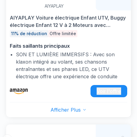
besoin, vous pouvez prendre le contrôle à
AIYAPLAY
distance grâce à la télécommande 2,4G,
garantissant sécurité et plaisir sans limite. Un
AIYAPLAY Voiture électrique Enfant UTV, Buggy
choix idéal parmi les voiture electrique enfants
électrique Enfant 12 V à 2 Moteurs avec
polyvalents !
télécommande, phares LED, Musique et klaxon,
11% de réduction
Offre limitée
Chez nous, la sécurité vient en premier ! Cette
3-8 Ans, Rouge
voiture électrique enfant est dotée d’une
Faits saillants principaux
ceinture de sécurité fiable, de roues larges anti-
SON ET LUMIÈRE IMMERSIFS : Avec son
dérapantes et d’un système de suspension
klaxon intégré au volant, ses chansons
amortisseur qui absorbe les chocs. Avec une
entraînantes et ses phares LED, ce UTV
vitesse maximale limitée à 5 km/h (équivalente à
électrique offre une expérience de conduite
la marche d’un adulte), vos enfants peuvent
captivante. L'affichage de la batterie permet de
rouler en toute quiétude — une référence en
vérifier facilement le niveau de charge, évitant
Voir l'offre
matière de sécurité parmi les voiture electrique
toute panne inattendue.
enfants et quad electrique enfants.
PUISSANT DOUBLE ENTRAÎNEMENT : Grâce
Afficher Plus
CONDUITE PLEINE DE PLAISIR &
à son double moteur 12V, ce voiture électrique
D’AMUSEMENT：Rendez les sorties encore
UTV pour enfants délivre une puissance
plus agréables ! Cette voiture électrique enfant
régulière, permettant aux petits conducteurs de
intègre 5 chansons et 2 histoires
partir à la découverte du monde à une vitesse