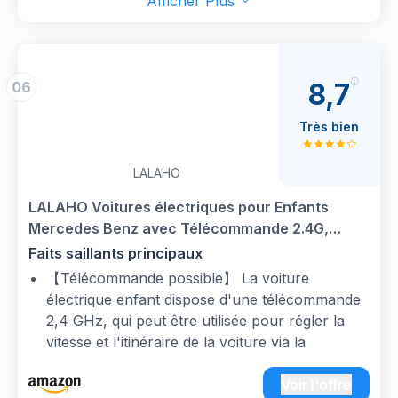
Afficher Plus
un port Aux/TF/USB, une vitesse rapide/lente,
un klaxon, une histoire et de la musique en
anglais, un réglage du niveau sonore, qui ajoute
plus de fonctions de divertissement, rendant le
8,7
06
voyage de conduite de votre enfant plus
agréable et réaliste.
Très bien
CADEAU PARFAIT : le jouet voiture électrique
à enfourcher à enfourcher pour enfants est le
LALAHO
meilleur cadeau de Noël pour les enfants. La
merveilleuse expérience de conduite dans
LALAHO Voitures électriques pour Enfants
l'enfance laissera des souvenirs parfaits aux
Mercedes Benz avec Télécommande 2.4G,
enfants. Convient aux enfants de 1 à 5 ans
Véhicule électrique Enfant 2 Portes avec MP3
Faits saillants principaux
(contrôle manuel) ou aux enfants plus jeunes
(CLS Blanc)
【Télécommande possible】 La voiture
(télécommande)
électrique enfant dispose d'une télécommande
AUTORISÉ PAR MERCEDES: cette voiture
2,4 GHz, qui peut être utilisée pour régler la
électrique pour enfants restitue la véritable
vitesse et l'itinéraire de la voiture via la
apparence selon les normes élevées de
télécommande.
Mercedes. Il satisfait la poursuite des adultes de
【Plus sûr】 Le voiture electrique enfant siège
Voir l'offre
la sécurité et de la qualité des véhicules pour