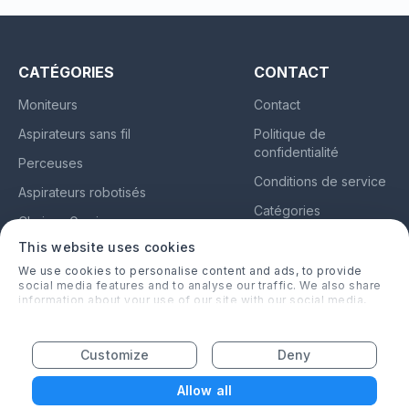
coins qui pourraient blesser votre enfant.
sensation de chocs pendant la forme de
Tirez-le simplement vers l'arrière et laissez-le
l'enfant, ce qui offre une expérience de
avancer naturellement. Fonctionnement simple,
conduite plus confortable pour l'enfant
favorise la coordination œil-main et cerveau
CATÉGORIES
CONTACT
des enfants.
Moniteurs
Contact
【Forfait de grande valeur】Vous recevrez 24
Aspirateurs sans fil
Politique de
voitures à tirer, 28 barrages routiers et 1 tapis
confidentialité
de jeu de 40*80 cm. La carrosserie de 6,8 cm
Perceuses
est parfaite pour les petites mains, permettant à
Conditions de service
Aspirateurs robotisés
vos enfants de s'amuser à jouer dans le monde
Catégories
Chaises Gaming
des voitures.
À propos
【Cadeau parfait】L'ensemble de voiture
This website uses cookies
Oreillettes
spécialement conçu pour les enfants est
We use cookies to personalise content and ads, to provide
social media features and to analyse our traffic. We also share
emballé dans un coffret cadeau exquis, qui est
information about your use of our site with our social media,
lemeilleuravis.fr
un cadeau idéal pour les anniversaires des
advertising and analytics partners who may combine it with
other information that you’ve provided to them or that they’ve
enfants, Noël, Thanksgiving et autres festivals.
France
collected from your use of their services.
Les ensembles de voitures jouets sont un
Customize
Deny
Amazon, Amazon Prime, le logo Amazon et le logo Amazon Prime sont des marques
cadeau amusant pour les enfants qui aiment les
commerciales d'Amazon.com, Inc. ou de ses filiales
Allow all
voitures.
Copyright © 2026 by lemeilleuravis.fr