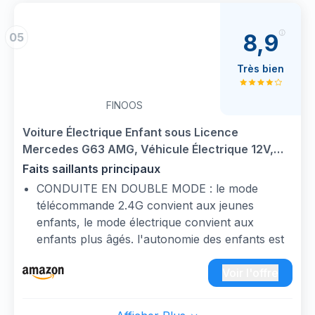
les irrégularités du terrain pour un trajet
accélération ou un freinage brusque et assurer
confortable, tandis que la ceinture de sécurité à
la sécurité des enfants.
2 points assure une protection optimale.
8,9
05
【Multifonction】La voiture pour enfant est
L'assise extra-large de 37 cm, pensée pour un
équipée de la fonction USB MP3, haute et
enfant, garantit un confort supérieur lors des
Très bien
basse vitesse, alimentée par batterie, peut jouer
aventures en UTV électrique.
en continu pendant environ 40 minutes.
FINOOS
【Design à la mode】 Cette voiture électrique
pour enfants est élégante, avec des phares à
Voiture Électrique Enfant sous Licence
LED, des rétroviseurs et deux portes gauche et
Mercedes G63 AMG, Véhicule Électrique 12V,
droite, ce qui peut offrir aux enfants une
Télécommande de Voiture Électrique / 2+1
Faits saillants principaux
expérience de conduite confortable.
Vitesses/Klaxon/LED/Musique/USB, pour
CONDUITE EN DOUBLE MODE : le mode
【Cadeau idéal pour les enfants】Cette voiture
Garçons, Filles (Noir)
télécommande 2.4G convient aux jeunes
électrique pour enfants riche en fonctionnalités
enfants, le mode électrique convient aux
est un cadeau idéal pour les anniversaires,
enfants plus âgés. l'autonomie des enfants est
Noël et autres festivals.
progressivement cultivée tout en s'amusant à
conduire librement.
Voir l'offre
CARACTÉRISTIQUES ATTRAYANTES:
Mercedes G63 a un démarrage à un bouton,