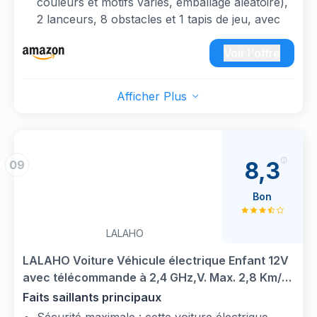
couleurs et motifs variés, emballage aléatoire),
pour enfants restitue la véritable apparence
2 lanceurs, 8 obstacles et 1 tapis de jeu, avec
selon les normes élevées de A.U.D.I. Il satisfait
un sac de rangement offert pour faciliter le
la poursuite des adultes de la sécurité et de la
rangement et le transport.
Voir l'offre
qualité des véhicules pour enfants.
Jouet éducatif : Les petites voitures à traction
ASSURANCE DE SÉCURITÉ : notre voiture
arrière aident à améliorer la coordination œil-
électrique est non seulement grande dans
Afficher Plus
main et les compétences préscolaires, avec
l'espace, mais aussi sûre. Nous fournissons
une taille de 6,8 cm idéale pour les petites
une ceinture de sécurité réglable pour une
mains, et une grande portée lorsqu'elles sont
utilisation sûre et confortable, et les doubles
tirées en arrière.
portes verrouillables inversées offrent une
8,3
09
Conception innovante du lanceur : Deux
sécurité maximale pour vos enfants
lanceurs en forme de voiture avec de grands
Bon
boutons faciles à presser, garantissant des
courses de voitures passionnantes et
LALAHO
équitables.
Choix de cadeau parfait : Cet ensemble de
LALAHO Voiture Véhicule électrique Enfant 12V
voitures pour enfants est un cadeau idéal pour
avec télécommande à 2,4 GHz,V. Max. 2,8 Km/h
les anniversaires, Noël, Thanksgiving, ainsi que
télécommande Effets sonores，Rose
Faits saillants principaux
pour les cadeaux de fête, les collections de mini