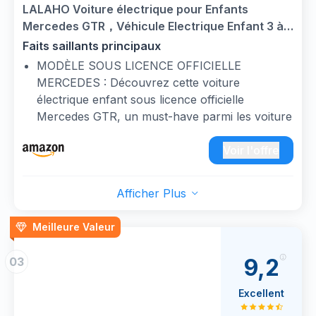
【Conduite ludique】Cette voiture électrique
LALAHO Voiture électrique pour Enfants
pour enfants mise sur le fun avec un
Mercedes GTR，Véhicule Electrique Enfant 3 à
démarrage à une touche, un réglage à deux
6 Ans avec Télécommande 2.4G，2 Portes avec
Faits saillants principaux
vitesses (rapide/lent), un klaxon de simulation
MP3 (Noir)
MODÈLE SOUS LICENCE OFFICIELLE
réaliste, ainsi qu’une lecture d’histoires et de
MERCEDES : Découvrez cette voiture
musique avec volume ajustable. Ces
électrique enfant sous licence officielle
fonctionnalités interactives riches enrichissent
Mercedes GTR, un must-have parmi les voiture
chaque trajet de joie et procurent une sensation
electrique enfants et quad electrique enfants !
de conduite authentique, ravissant les petits
Équipée de lumières LED, d’une ceinture de
Voir l'offre
passionnés de voiture electrique enfants !
sécurité, d’un volant ergonomique, de réglages
de vitesse, d’un klaxon sonore et d’un système
Afficher Plus
audio intégré, elle offre à votre petit
conducteur l’expérience la plus réaliste
Meilleure Valeur
possible — comme conduire une vraie voiture !
DOUBLE MODE :Parfaite pour tous les âges,
9,2
03
cette voiture électrique enfant permet aux
jeunes conducteurs autonomes de piloter en
Excellent
mode manuel. Pour les plus petits ou en cas de