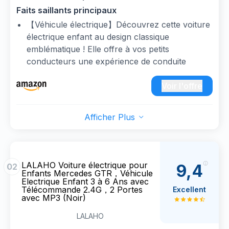
Télécommande 2.4G，2 Portes avec MP3 (Noir)
Faits saillants principaux
【Véhicule électrique】Découvrez cette voiture
électrique enfant au design classique
emblématique ! Elle offre à vos petits
conducteurs une expérience de conduite
inégalée, aussi réaliste que celle d’une voiture
adulte — un choix phare parmi les voiture
Voir l'offre
electrique enfants et quad electrique enfants
sur le marché !
Afficher Plus
【Sécurité】Conçu exclusivement pour les
enfants, ce véhicule électrique dispose d’un
intérieur spacieux et de ceintures de sécurité
réglables, alliant parfaitement confort et
LALAHO Voiture électrique pour
9,4
02
protection. Vos enfants peuvent profiter de
Enfants Mercedes GTR，Véhicule
Electrique Enfant 3 à 6 Ans avec
leurs promenades en toute sérénité, sans
Télécommande 2.4G，2 Portes
Excellent
aucun risque — une garantie de sécurité qui
avec MP3 (Noir)
distingue ce modèle parmi les voiture electrique
LALAHO
enfants !