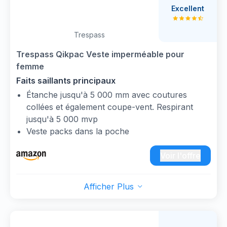
Excellent
Trespass
Trespass Qikpac Veste imperméable pour
femme
Faits saillants principaux
Étanche jusqu'à 5 000 mm avec coutures
collées et également coupe-vent. Respirant
jusqu'à 5 000 mvp
Veste packs dans la poche
Veste imperméable, coupe-vent
Standard
Voir l'offre
Rabat tempête intérieur sur toute la longueur
Poignets élastiques et deux poches
Afficher Plus
Poignets élastiques
Fermeture: Bouton
Empiècement arrière ventilé et fermetures