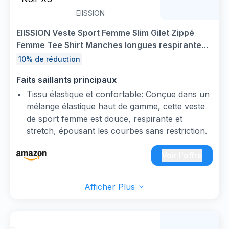
EIISSION
EIISSION Veste Sport Femme Slim Gilet Zippé
Femme Tee Shirt Manches longues respirantes
avec pouces Vetement Ensemble Haut Sport
10% de réduction
Fitness, Running et Yoga Noir XS
Faits saillants principaux
Tissu élastique et confortable: Conçue dans un
mélange élastique haut de gamme, cette veste
de sport femme est douce, respirante et
stretch, épousant les courbes sans restriction.
Son excellente absorption d'humidité en fait un
haut sport femme fitness parfait pour le
Voir l'offre
quotidien et les activités sportives légères,
offrant un confort inégalé.
Afficher Plus
Résistante et inusable: Grâce à une couture
double fil et une structure extensible 4
directions, cette gilet zippé femme garde sa