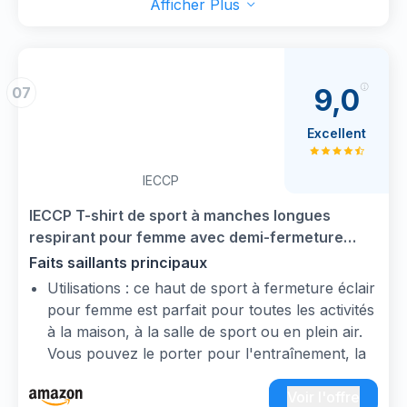
Afficher Plus
se superpose facilement et vous donne de la
place pour respirer.
√ Chaleur : la grande capuche garde vos
cheveux après la sueur sous les bandes.
9,0
07
Excellent
IECCP
IECCP T-shirt de sport à manches longues
respirant pour femme avec demi-fermeture
zippée et trous pour les pouces, pour fitness,
Faits saillants principaux
entraînement, yoga, course à pied, b-noir, XS
Utilisations : ce haut de sport à fermeture éclair
pour femme est parfait pour toutes les activités
à la maison, à la salle de sport ou en plein air.
Vous pouvez le porter pour l'entraînement, la
course à pied, le yoga, la randonnée, le
cyclisme, les sorties en ville, les vacances, etc.
Voir l'offre