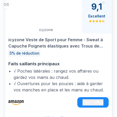
éclair contrastées avec profil bas
9,1
06
Cordon de serrage au niveau de l'ourlet
Capuche réglable
Excellent
2 poches à fermeture éclair
icyzone
icyzone Veste de Sport pour Femme - Sweat à
Capuche Poignets élastiques avec Trous de
Pouce pour l’Exercice, la Gym et Autres Sports
3% de réduction
(M, Noire)
Faits saillants principaux
√ Poches latérales : rangez vos affaires ou
gardez vos mains au chaud.
√ Ouvertures pour les pouces : aide à garder
vos manches en place et les mains au chaud.
√ Occasions : soutien-gorge idéal pour le yoga,
l'exercice, le fitness, tout type d'entraînement,
Voir l'offre
ou une utilisation quotidienne.
√ Coupe décontractée, longueur des hanches :