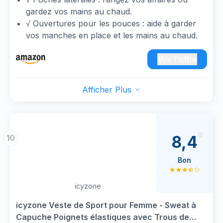
gardez vos mains au chaud.
√ Ouvertures pour les pouces : aide à garder
vos manches en place et les mains au chaud.
√ Occasions : soutien-gorge idéal pour le yoga,
l'exercice, le fitness, tout type d'entraînement,
Voir l'offre
ou une utilisation quotidienne.
√ Coupe décontractée, longueur des hanches :
Afficher Plus
se superpose facilement et vous donne de la
place pour respirer.
√ Chaleur : la grande capuche garde vos
cheveux après la sueur sous les bandes.
8,4
10
Bon
icyzone
icyzone Veste de Sport pour Femme - Sweat à
Capuche Poignets élastiques avec Trous de