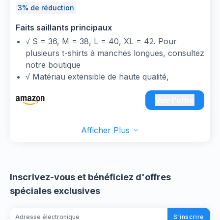
Pouce pour l’Exercice, la Gym et Autres Sports
3% de réduction
（M, Dark Navy
Faits saillants principaux
√ S = 36, M = 38, L = 40, XL = 42. Pour
plusieurs t-shirts à manches longues, consultez
notre boutique
√ Matériau extensible de haute qualité,
respirant, absorbant, doux pour la peau, pour
que vous puissiez vous déplacer plus
Voir l'offre
confortablement
Que ce soit au printemps, en automne ou en
Afficher Plus
hiver, que ce soit en ville, pour le fitness, le
jogging ou la marche, la veste d'extérieur est
un compagnon professionnel pour partout,
adapté pour la vie quotidienne.
Inscrivez-vous et bénéficiez d'offres
Les trous pour les pouces aux extrémités des
spéciales exclusives
manches empêchent le vent de pénétrer et
réchauffent en outre la partie supérieure de la
S'inscrire
main