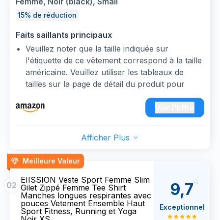
Femme, Noir (black), Small
15% de réduction
Faits saillants principaux
Veuillez noter que la taille indiquée sur
l'étiquette de ce vêtement correspond à la taille
américaine. Veuillez utiliser les tableaux de
tailles sur la page de détail du produit pour
trouver la taille équivalente.
Une marque Amazon
Voir l'offre
Polaire en tissu bouclette doux et confortable
Coupe fluide, confortable
Afficher Plus
Meilleure Valeur
EIISSION Veste Sport Femme Slim
9,7
02
Gilet Zippé Femme Tee Shirt
Manches longues respirantes avec
pouces Vetement Ensemble Haut
Exceptionnel
Sport Fitness, Running et Yoga
Noir XS