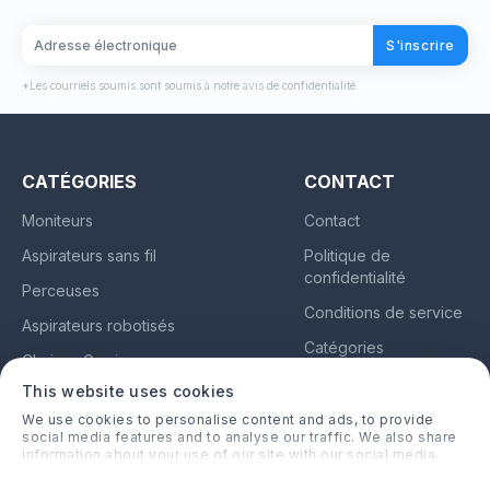
S'inscrire
*Les courriels soumis sont soumis à notre avis de confidentialité
CATÉGORIES
CONTACT
Moniteurs
Contact
Aspirateurs sans fil
Politique de
confidentialité
Perceuses
Conditions de service
Aspirateurs robotisés
Catégories
Chaises Gaming
À propos
This website uses cookies
Oreillettes
We use cookies to personalise content and ads, to provide
social media features and to analyse our traffic. We also share
information about your use of our site with our social media,
lemeilleuravis.fr
advertising and analytics partners who may combine it with
other information that you’ve provided to them or that they’ve