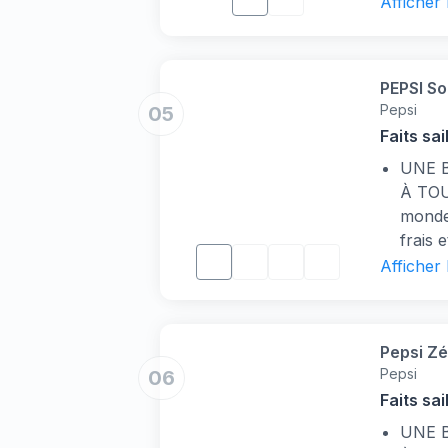
FORM
Afficher
pours
BOIS
contin
recycl
7UP 
PEPSI So
RAFRA
Pepsi
05
base 
Faits sai
une pa
UNE 
!
À TOU
monde 
frais 
quotid
Afficher
pause,
événem
accomp
Pepsi Zé
UN S
Pepsi
06
Lancée
Faits sai
nom d
sucres
UNE 