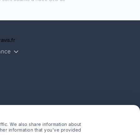
avis.fr
ance
ffic. We also share information about
ther information that you’ve provided