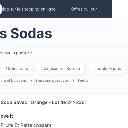
Blog sur le shopping en ligne
Offres du jour
rs Sodas
is sur la publicité
Ordinateurs
Accessoires Bureau
Jouets et jeux
 thé et boissons
Boissons gazeuses
Sodas
 Soda Saveur Orange - Lot de 24x33cl
ove it
Fruité Et Rafraîchissant