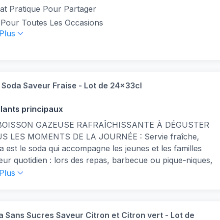
at Pratique Pour Partager
l Pour Toutes Les Occasions
 Plus
Soda Saveur Fraise - Lot de 24x33cl
llants principaux
BOISSON GAZEUSE RAFRAÎCHISSANTE À DÉGUSTER
S LES MOMENTS DE LA JOURNÉE : Servie fraîche,
a est le soda qui accompagne les jeunes et les familles
eur quotidien : lors des repas, barbecue ou pique-niques,
’une pause, un apéritif entre amis, ou encore pour
 Plus
er des événements festifs ! Mirinda est la boisson
ante pour accompagner des produits à la fois salés et
 pendant un apéro comme des chips, tortillas, biscuits, ...
 Sans Sucres Saveur Citron et Citron vert - Lot de
RMAT POUR VARIER LES PLAISIRS : Avec ce pack de