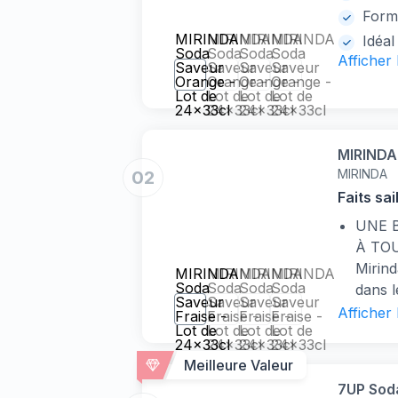
Form
MIRINDA
MIRINDA
MIRINDA
MIRINDA
Idéa
Soda
Soda
Soda
Soda
Afficher
Saveur
Saveur
Saveur
Saveur
Orange -
Orange -
Orange -
Orange -
Lot de
Lot de
Lot de
Lot de
24x33cl
24x33cl
24x33cl
24x33cl
MIRINDA 
MIRINDA
02
Faits sai
UNE 
À TOU
Mirind
MIRINDA
MIRINDA
MIRINDA
MIRINDA
Soda
Soda
Soda
Soda
dans l
Saveur
Saveur
Saveur
Saveur
lors d
Afficher
Fraise -
Fraise -
Fraise -
Fraise -
Lot de
Lot de
Lot de
Lot de
célébr
24x33cl
24x33cl
24x33cl
24x33cl
pétill
Meilleure Valeur
sucrés
7UP Soda
UN FO