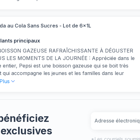
, Citron Vert, Menthe de Clipper est rafraîchissante et
que; Elle associe l'éclat acidulé du citron et du citron
 la fraîcheur de la menthe
da au Cola Sans Sucres - Lot de 6x1L
llants principaux
BOISSON GAZEUSE RAFRAÎCHISSANTE À DÉGUSTER
S LES MOMENTS DE LA JOURNÉE : Appréciée dans le
entier, Pepsi est une boisson gazeuse qui se boit très
et qui accompagne les jeunes et les familles dans leur
ien : lors des repas, barbecue ou pique-niques, lors d’une
 Plus
 un apéritif entre amis, ou encore pour célébrer des
ents festifs, Pepsi est la boisson pétillante pour
agner des produits à la fois salés et sucrés
ODA LIGHT INCONTOURNABLE DEPUIS 30 ANS :
bénéficiez
 en 1994, Pepsi Zéro Sucres (initialement connu sous le
e Pepsi Max) est une marque iconique de cola sans
 exclusives
 audacieuse et innovante
*Les courriels soumis