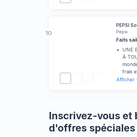
Citron
dynami
vert à
PEPSI So
Pepsi
10
Faits sai
UNE 
À TOU
monde 
frais 
quotid
Afficher
pause,
événem
accomp
UN S
Inscrivez-vous et 
Lancée
nom d
d'offres spéciales
sucres