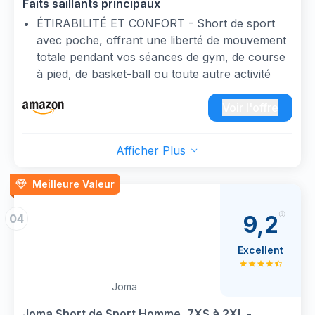
Faits saillants principaux
ÉTIRABILITÉ ET CONFORT - Short de sport
avec poche, offrant une liberté de mouvement
totale pendant vos séances de gym, de course
à pied, de basket-ball ou toute autre activité
sportive
RESPIRANT ET SÉCHAGE RAPIDE - La
Voir l'offre
technologie Micro-Mesh assure une excellente
ventilation et un contrôle de l'humidité, vous
Afficher Plus
gardant au frais et au sec même pendant les
entraînements les plus intenses
Meilleure Valeur
POLYVALENCE POUR TOUTES VOS
ACTIVITÉS - Sa conception fonctionnelle et
9,2
04
légère permet des performances maximales
dans toutes les situations d'entraînement ou
Excellent
activités de plein air
DURABILITÉ ET STYLE - Fabriqué en
Joma
polyester de haute qualité qui évacue la
transpiration vers l'extérieur. Design classique
Joma Short de Sport Homme, 7XS à 2XL -