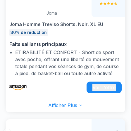
Joma
Joma Homme Treviso Shorts, Noir, XL EU
30% de réduction
Faits saillants principaux
ÉTIRABILITÉ ET CONFORT - Short de sport
avec poche, offrant une liberté de mouvement
totale pendant vos séances de gym, de course
à pied, de basket-ball ou toute autre activité
sportive
RESPIRANT ET SÉCHAGE RAPIDE - La
Voir l'offre
technologie Micro-Mesh assure une excellente
ventilation et un contrôle de l'humidité, vous
Afficher Plus
gardant au frais et au sec même pendant les
entraînements les plus intenses
POLYVALENCE POUR TOUTES VOS
ACTIVITÉS - Sa conception fonctionnelle et