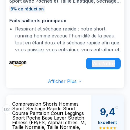
Sport avec Poches et Taille Élastique, Séchage
Rapide, pour la Running Gym Basket-Ball Fitness
8% de réduction
(L, Noir, Noir, Gris Foncé, Bleu Marin, Gris Clair)
Faits saillants principaux
Respirant et séchage rapide : notre short
running homme évacue l'humidité de la peau
tout en étant doux et à séchage rapide afin que
vous puissiez vous entraîner, vous entraîner et
repousser vos limites tout en restant
confortable et au sec
Voir l'offre
Poches des deux côtés : grâce aux poches
pour les mains, vous pouvez facilement
Afficher Plus
transporter votre portefeuille, smartphone et
d'autres petits accessoires lorsque vous faites
de l'exercice ou voyagez. Ce short homme
Compression Shorts Hommes
peut être associé à d'autres vêtements pour
Sport Séchage Rapide Short
9,4
02
créer votre propre look
Course Pantalon Court Leggings
Sport Poche Base Layer Stretch
Obtenez le bon ajustement : notre short
Fitness (FR/ES, Alpha/Lettres, M,
Excellent
d'entraînement pour homme dispose d'une
Taille Normale, Taille Normale,