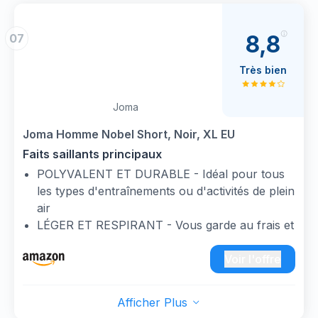
TAILLE ALLONGÉE AVEC CORDON DE
CORDON : Ce pantalon de sport court pour
8,8
07
homme est doté d'une bande élastique sur tout
le pourtour et d'un cordon de serrage qui
Très bien
s'adapte à votre taille. Que vous couriez ou
fassiez de l'exercice en plein air, il est
Joma
confortable et épouse votre taille.
POCHES ZIPPÉES : les shorts de sport pour
Joma Homme Nobel Short, Noir, XL EU
hommes ont deux poches latérales grandes et
Faits saillants principaux
profondes pour protéger la sécurité de votre
POLYVALENT ET DURABLE - Idéal pour tous
téléphone ou d'autres objets pendant
les types d'entraînements ou d'activités de plein
l'exercice. Vous n'avez plus à vous soucier de
air
transporter des objets pendant la course,
LÉGER ET RESPIRANT - Vous garde au frais et
d'étirer votre corps et votre esprit et de profiter
au sec même pendant les entraînements les
de votre exercice d'entraînement.
plus intenses.
Voir l'offre
OCCASIONS APPLICABLES : les shorts de
LIBERTÉ DE MOUVEMENT TOTALE - Coupe
course pour hommes conviennent à la course,
standard avec large ouverture au niveau des
à la randonnée, au fitness, à l'entraînement, au
Afficher Plus
cuisses pour plus de confort et de flexibilité