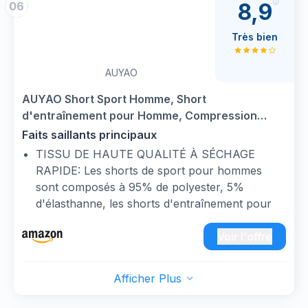
8,9
06
légère permet des performances maximales
dans toutes les situations d'entraînement ou
Très bien
activités de plein air
DURABILITÉ ET STYLE - Fabriqué en
AUYAO
polyester de haute qualité qui évacue la
transpiration vers l'extérieur. Design classique
AUYAO Short Sport Homme, Short
avec logo Joma sérigraphié
d'entraînement pour Homme, Compression
AJUSTEMENT PARFAIT - S'ajuste
Shorts pour Hommes, Short de Gym, Sport
Faits saillants principaux
confortablement, offrant un maintien sûr et
Séchage Rapide avec Poches Zippées(Noir/XL)
TISSU DE HAUTE QUALITÉ À SÉCHAGE
confortable pendant le jeu
RAPIDE: Les shorts de sport pour hommes
sont composés à 95% de polyester, 5%
d'élasthanne, les shorts d'entraînement pour
hommes sont fabriqués dans un tissu respirant
à séchage rapide qui évacue l'humidité et sèche
Voir l'offre
rapidement, avec des détails perforés pour une
meilleure respirabilité. vous êtes en bonne
Afficher Plus
santé, au frais et à l'aise pendant
l'entraînement.