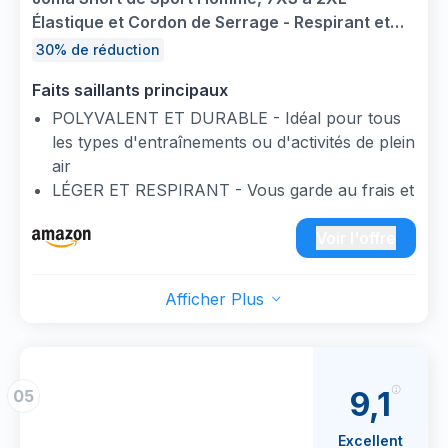
avec logo Joma sérigraphié
Élastique et Cordon de Serrage - Respirant et
AJUSTEMENT PARFAIT - S'ajuste
Séchage Rapide - Nobel
30% de réduction
confortablement, offrant un maintien sûr et
confortable pendant le jeu
Faits saillants principaux
POLYVALENT ET DURABLE - Idéal pour tous
les types d'entraînements ou d'activités de plein
air
LÉGER ET RESPIRANT - Vous garde au frais et
au sec même pendant les entraînements les
plus intenses.
Voir l'offre
LIBERTÉ DE MOUVEMENT TOTALE - Coupe
standard avec large ouverture au niveau des
Afficher Plus
cuisses pour plus de confort et de flexibilité
lors des sports à haute intensité
FACILE À LAVER - Conçu pour durer. Résiste à
un usage intensif et se lave sans perdre sa
9,1
05
forme ni sa couleur. Toujours impeccable,
toujours prêt à l'emploi
Excellent