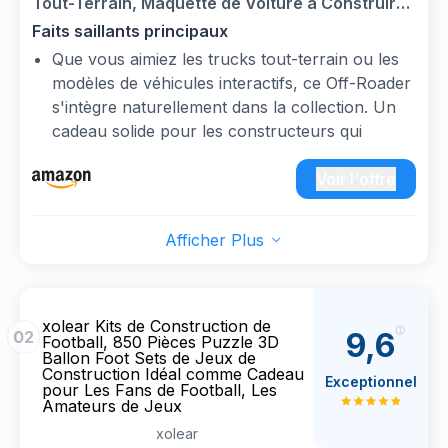
Tout-Terrain, Maquette de Voiture à Construire
pour Adultes, Cadeau pour Hommes et Femmes
Faits saillants principaux
(2899 pièces, NF10324)
Que vous aimiez les trucks tout-terrain ou les
modèles de véhicules interactifs, ce Off-Roader
s'intègre naturellement dans la collection. Un
cadeau solide pour les constructeurs qui
apprécient les détails robustes et les
mouvements réalistes.
Voir l'offre
Le capot, les portes et la hayon arrière
s'ouvrent tous et se verrouillent en place.
Afficher Plus
Appuyez sur la carrosserie et sentez la
suspension bouger, pour une sensation
manuelle authentique.
Faites avancer ce truck et le moteur quatre
xolear Kits de Construction de
9,6
02
Football, 850 Pièces Puzzle 3D
cylindres en ligne se met en mouvement à
Ballon Foot Sets de Jeux de
l'intérieur. Tournez le volant et les roues avant
Construction Idéal comme Cadeau
Exceptionnel
pour Les Fans de Football, Les
suivent. Des mouvements simples qui lui
Amateurs de Jeux
donnent vie.
xolear
Changez entre haute et basse vitesse, marche