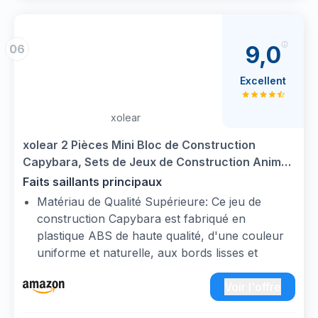
livre d'idées sans pièces inutiles. Qualité
contrôlée pièce par pièce
Aimants puissants: Permet des constructions
9,0
06
grandes et stables. Pour enfants de 3 à 9 ans
Excellent
xolear
xolear 2 Pièces Mini Bloc de Construction
Capybara, Sets de Jeux de Construction Animal,
Elle Peut Cultiver la Patience et la
Faits saillants principaux
Concentration, Servir de Décoration Intérieure
Matériau de Qualité Supérieure: Ce jeu de
et de Cadeau(B)
construction Capybara est fabriqué en
plastique ABS de haute qualité, d'une couleur
uniforme et naturelle, aux bords lisses et
arrondis, sans bavures pour une manipulation
aisée. Les blocs Capybara s'emboîtent
Voir l'offre
parfaitement et offrent une grande stabilité,