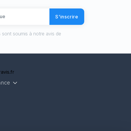
S'inscrire
 sont soumis à notre avis de
avis.fr
ance