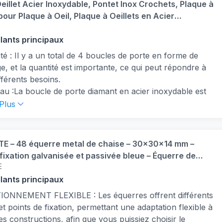
eillet Acier Inoxydable, Pontet Inox Crochets, Plaque à
; 4 types d'écrous et 4 types de rondelles ; un total de
 pour Plaque à Oeil, Plaque à Oeillets en Acier
suffisant pour un usage quotidien, et répond à vos
le, Pour Accessoires de Fixation de Parasol, 4 Pièces
ents besoins au quotidien.
llants principaux
ications étendues】Ce paquet comprend une variété de
té : Il y a un total de 4 boucles de porte en forme de
s populaires de vis à bois, d'écrous et de rondelles,
e, et la quantité est importante, ce qui peut répondre à
ent utilisés dans les machines, les meubles, les
fférents besoins.
biles, les réparations de motos, les équipements de
au :La boucle de porte diamant en acier inoxydable est
tion de l'environnement, les équipements de
uée en acier inoxydable, avec une capacité portante, une
 Plus
ication, les équipements électriques, les produits
 élevée, imperméable, peut être utilisée dans un
oniques, l'assemblage de navires et les inventions de
nnement humide, résistante à l'usure et à la corrosion, et
ge. , etc.
tre utilisée en toute sécurité pendant une longue période.
E – 48 équerre metal de chaise – 30x30x14 mm –
 à installer : Les trous de vis sont percés en quelques
fixation galvanisée et passivée bleue – Équerre de
s et vous pouvez facilement les installer où vous voulez,
E
 avec protection anti-corrosion, stable & durable
térieur ou à l'extérieur, ils s'adaptent parfaitement et
llants principaux
ment sur les cloisons sèches, les montants et autres
IONNEMENT FLEXIBLE : Les équerres offrent différents
de murs.
et points de fixation, permettant une adaptation flexible à
té portante : La boucle de porte en forme de losange a
es constructions, afin que vous puissiez choisir le