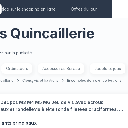
Blog sur le shopping en ligne
Offres du jour
s Quincaillerie
is sur la publicité
Ordinateurs
Accessoires Bureau
Jouets et jeux
caillerie
Clous, vis et fixations
Ensembles de vis et de boulons
1080pcs M3 M4 M5 M6 Jeu de vis avec écrous
ux et rondellevis à tête ronde filetées cruciformes, kit
iment de vis mécaniques (argent 1080)
llants principaux