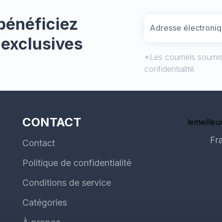
nnent à différents projets, tels que la construction
ères, d'armoires, de tables et bien plus encore.
bénéficiez
 exclusives
*Les courriels soumis
confidentialité
CONTACT
lemeilleur
Fr
Contact
Politique de confidentialité
Conditions de service
Catégories