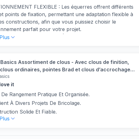
IONNEMENT FLEXIBLE : Les équerres offrent différents
et points de fixation, permettant une adaptation flexible à
es constructions, afin que vous puissiez choisir le
onnement parfait pour votre projet.
IAU DE HAUTE QUALITÉ : Les équerres HELPMATE
 Plus
abriquées en acier galvanisé et passivé bleu, ce qui
t stabilité, durabilité et protection contre la rouille et la
ion, assurant ainsi une utilisation fiable et durable.
asics Assortiment de clous - Avec clous de finition,
XION EN BOIS STABLE : Avec les équerres
 clous ordinaires, pointes Brad et clous d’accrochage,
ATE, vous pouvez assembler des éléments en bois
asics
ces
 de manière sûre et stable. Idéal pour la fabrication de
ove it
s, l’aménagement intérieur, la construction en bois et les
e De Rangement Pratique Et Organisée.
s DIY.
ent À Divers Projets De Bricolage.
LAGE FACILE : Les trous de vis pré-percés facilitent la
on murale meuble des connecteurs en bois. Idéalement,
ruction Solide Et Fiable.
 Plus
evrait être fait avec des clous ou des vis appropriés.
CATIONS POLYVALENTES : Les équerres de chaise pour
blage meuble HELPMATE sont polyvalentes et