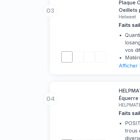
Plaque O
m6*40 
03
Oeillets
900g, 
Helweet
Inoxydab
différ
Faits sai
【Appl
Quanti
taille
losang
largem
vos di
automo
Matéri
protec
fabriq
Afficher
commun
dureté
électr
enviro
bricola
peut ê
HELPMAT
Facile
04
Équerre 
minute
HELPMAT
fixation
à l'in
Faits sai
rapide
POSIT
types 
trous 
Capaci
divers