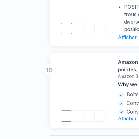
POSIT
trous 
divers
positi
MATÉR
Afficher
sont f
garanti
corros
Amazon B
CONNE
10
pointes,
HELPM
Amazon B
550 piè
légers
Why we l
meuble
Boît
projet
Convi
ASSEMB
fixati
Const
Afficher
cela d
APPLI
assem