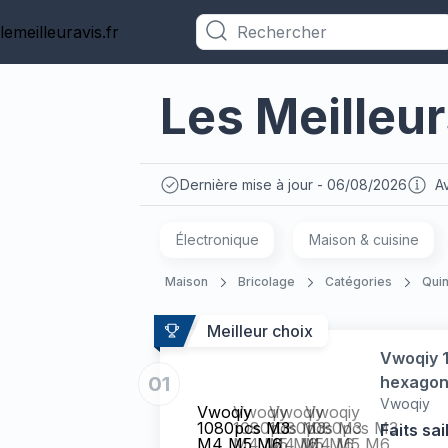
lemeilleuravis.fr
Catégories
Les Meilleur
Dernière mise à jour - 06/08/2026
Av
Électronique
Maison & cuisine
Maison
Bricolage
Catégories
Quin
Meilleur choix
Vwoqiy 
01
hexagona
Vwoqiy
d'assort
Vwoqiy
Vwoqiy
Vwoqiy
Vwoqiy
1080pcs M3
1080pcs M3
1080pcs M3
1080pcs M3
Faits sai
M4 M5 M6
M4 M5 M6
M4 M5 M6
M4 M5 M6