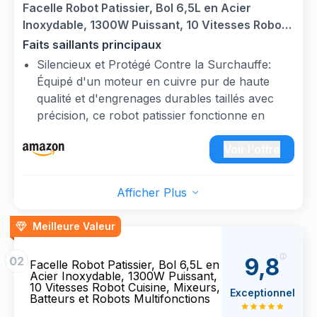
Facelle Robot Patissier, Bol 6,5L en Acier
Inoxydable, 1300W Puissant, 10 Vitesses Robot
Cuisine, Mixeurs, Batteurs et Robots
Faits saillants principaux
Multifonctions
Silencieux et Protégé Contre la Surchauffe:
Équipé d'un moteur en cuivre pur de haute
qualité et d'engrenages durables taillés avec
précision, ce robot patissier fonctionne en
douceur et en toute sécurité, avec un niveau
sonore inférieur à 75 dB. Son design robuste
Voir l'offre
minimise le bruit tout en empêchant le
desserrage des engrenages, assurant ainsi des
Afficher Plus
performances durables. De plus, la protection
contre la surchauffe prolonge la durée de vie
Meilleure Valeur
de votre robot patissier
Robot Patissier Compact et Léger: Ce robot
9,8
02
Facelle Robot Patissier, Bol 6,5L en
patissier est plus fin et plus léger tout en
Acier Inoxydable, 1300W Puissant,
assurant un mélange parfait. Grâce à ses pieds
10 Vitesses Robot Cuisine, Mixeurs,
Exceptionnel
Batteurs et Robots Multifonctions
à ventouse, il reste solidement fixé sur des