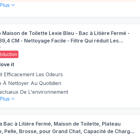
 Plus
 Maison de Toilette Lexie Bleu - Bac à Litière Fermé -
,4 CM - Nettoyage Facile - Filtre Qui réduit Les
O
es odeurs - Couvercle Amovible
éduction
ove it
it Efficacement Les Odeurs
e À Nettoyer Au Quotidien
ectueux De L'environnement
 Plus
 Bac à Litière Fermé, Maison de Toilette, Plateau
, Pelle, Brosse, pour Grand Chat, Capacité de Charge
ti-Traces, Anti-fuites, Gris Clair et Gris Foncé