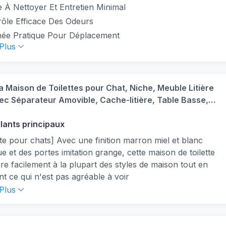
e À Nettoyer Et Entretien Minimal
rôle Efficace Des Odeurs
née Pratique Pour Déplacement
 Plus
 Maison de Toilettes pour Chat, Niche, Meuble Litière
ec Séparateur Amovible, Cache-litière, Table Basse,
x 50 cm, Marron Miel et Blanc Rustique PCL002P01V1
llants principaux
tte pour chats] Avec une finition marron miel et blanc
ue et des portes imitation grange, cette maison de toilette
gre facilement à la plupart des styles de maison tout en
t ce qui n'est pas agréable à voir
chats et pour vous] Faites-en une maison de toilette
 Plus
acher le désordre. Placez un lit pour chat à l'intérieur
n faire une niche confortable. Posez quelques plantes
 dessus pour décorer