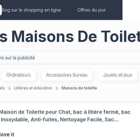
Blog sur le shopping en ligne
Offres du jour
s Maisons De Toile
is sur la publicité
Ordinateurs
Accessoires Bureau
Jouets et jeux
ats
Litières et éducation
Maisons de toilette
aison de Toilette pour Chat, bac à litière fermé, bac
 Inoxydable, Anti-fuites, Nettoyage Facile, Sac
sant Inclus, Charge 5 kg, 52,4 x 41,3 x 39,9 cm, Blanc
ove it