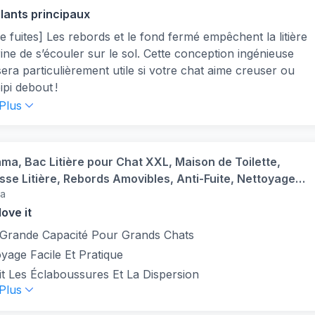
G01
llants principaux
e fuites] Les rebords et le fond fermé empêchent la litière
rine de s’écouler sur le sol. Cette conception ingénieuse
era particulièrement utile si votre chat aime creuser ou
ipi debout !
 de traces] Ce bac à litière est doté d’un dessus grillagé,
 Plus
re chat saute dessus, les grains tombent dans le bac, cette
tion réduit les traces de litière dans la maison et garde
intérieur propre
ama, Bac Litière pour Chat XXL, Maison de Toilette,
e à ouvrir, facile à nettoyer] Doté d’un plateau coulissant,
isse Litière, Rebords Amovibles, Anti-Fuite, Nettoyage
 à litière pour chat est pratique, une pelle et une brosse
ma
pour Grand Chat Adulte, Deux Chats, Maine Coon, sans
ncluses pour ramasser les excréments et nettoyer la
LH-XL
ove it
e sur le dessus ou dans les coins
 Grande Capacité Pour Grands Chats
ent aux chats dodus] La taille intérieure de cette maison
yage Facile Et Pratique
lettes est de 50 x 40,5 x 34,5 cm, suffisamment grande
our les chats dodu. Et le dessus ? Pas de problème, il
t Les Éclaboussures Et La Dispersion
 Plus
te jusqu'à 15 kg
te, 2 façons] La porte peut être installée à sens unique,