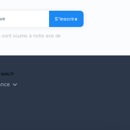
S'inscrire
 sont soumis à notre avis de
avis.fr
ance