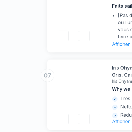
PPT001
Faits sai
[Pas d
ou l’u
vous s
faire p
[Moins
Afficher
si vot
concep
votre 
Iris Ohy
[Facil
07
Gris, Ca
ce bac
Iris Ohya
Facile, 
sont i
BPA - C
Why we l
litièr
Très
[Convi
Netto
de toi
même p
Rédui
Afficher
suppor
[1 por