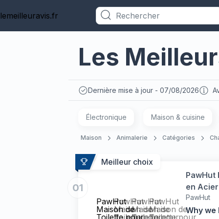
lemeilleuravis.fr
Catégories
Les Meilleur
Dernière mise à jour - 07/08/2026
Av
Électronique
Maison & cuisine
Maison
Animalerie
Catégories
Ch
Meilleur choix
PawHut M
01
en Acier
PawHut
désodori
PawHut
PawHut
PawHut
PawHut
Maison de
Maison de
Maison de
Maison de
Why we l
Toilette pour
Toilette pour
Toilette pour
Toilette pour