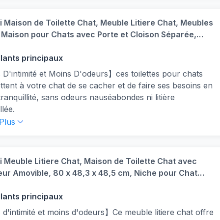
chat sort par l’ouverture sur le dessus. Elle peut être
lée à double sens. Si votre chat est un débutant, vous
 Maison de Toilette Chat, Meuble Litiere Chat, Meubles
 retirer la porte
Maison pour Chats avec Porte et Cloison Séparée,
appoint en Bois Domestique, 80 x 50 x 61 cm, Blanc et
03GCLB
llants principaux
D'intimité et Moins D'odeurs】ces toilettes pour chats
tent à votre chat de se cacher et de faire ses besoins en
tranquillité, sans odeurs nauséabondes ni litière
llée.
leure Qualité】Fabriqué à partir de panneaux de
 Plus
ules de première qualité et d'un cadre métallique rigide,
clos à litière est beaucoup plus robuste (peut supporter
à 60 kg pour le haut).
 Meuble Litiere Chat, Maison de Toilette Chat avec
on Pour Chat Multifonctionnelle】La parfaite table de
ur Amovible, 80 x 48,3 x 48,5 cm, Niche pour Chat
ache la litière de votre chat, l'élégant mobilier blanc et or
rée Réglable sur Le Panneau Latéral, Coins
onise avec votre décoration d'intérieur.
apants, Blanc CB01403X
llants principaux
e à Assembler】Avec des instructions détaillées mais
d'intimité et moins d'odeurs】Ce meuble litiere chat offre
s à suivre, tous les outils nécessaires sont inclus et il y a