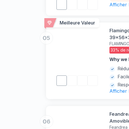
Afficher
Meilleure Valeur
Flamingo
05
39x56x39
FLAMING
Mauvais
33% de r
Why we l
Rédu
Facil
Resp
Afficher
Feandrea
06
Amovible
Feandrea
15 kg, An