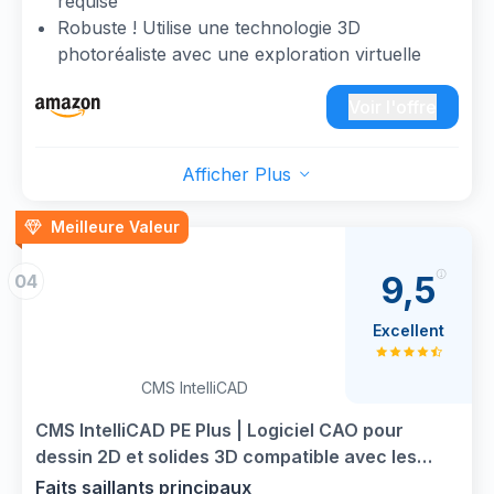
requise
Robuste ! Utilise une technologie 3D
photoréaliste avec une exploration virtuelle
Rapide ! Guidé par une interface de type
assistant pour des résultats rapides !
Voir l'offre
Créatif ! Transformez n'importe quelle pièce en
utilisant vos propres images numériques
Afficher Plus
personnelles
Conception et modélisation 3D | Intégration
Meilleure Valeur
fluide : Expérience de réalité virtuelle (VR)
9,5
04
Excellent
CMS IntelliCAD
CMS IntelliCAD PE Plus | Logiciel CAO pour
dessin 2D et solides 3D compatible avec les
fichiers .dwg | Licence perpétuelle | 1 Utilisateur
Faits saillants principaux