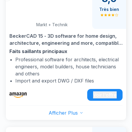
Très bien
Markt + Technik
BeckerCAD 15 - 3D software for home design,
architecture, engineering and more, compatible
with AutoCAD, Lifetime License for Win 11, 10,
Faits saillants principaux
8.1, 7
Professional software for architects, electrical
engineers, model builders, house technicians
and others
Import and export DWG / DXF files
For Win 11, 10, 8.1, 7 - Lifetime License
Directly realizable templates for architecture,
Voir l'offre
electrical engineering, mechanical engineering ,
Extensive toolbox of the common 2D modelling
Afficher Plus
functions
CAD software compatible with AutoCAD and
Windows 11, 10, 8.1