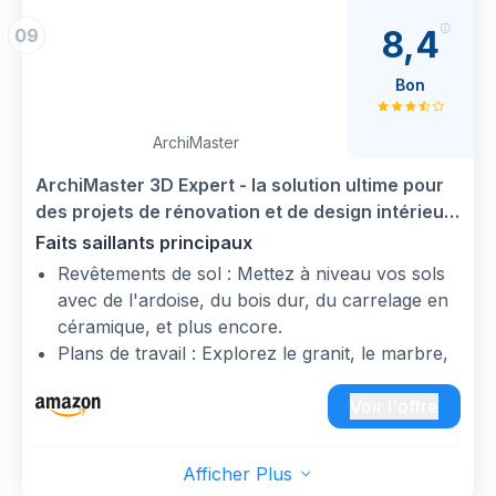
8,4
09
Bon
ArchiMaster
ArchiMaster 3D Expert - la solution ultime pour
des projets de rénovation et de design intérieur
| Expert | 1 appareil | 1 Usager | Code
Faits saillants principaux
d'activation PC - envoi par email
Revêtements de sol : Mettez à niveau vos sols
avec de l'ardoise, du bois dur, du carrelage en
céramique, et plus encore.
Plans de travail : Explorez le granit, le marbre,
l'ardoise, les carreaux de céramique, et plus
encore.
Voir l'offre
Peinture et tissus : Choisissez parmi les options
de peinture, de teinture et de tissu des grandes
Afficher Plus
marques nationales.