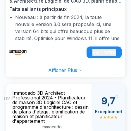
& Architecture Logiciel de CAO 3D, planification
de plan d'étage, planification de pièce
Faits saillants principaux
Nouveau : à partir de fin 2024, la toute
nouvelle version 3.0 sera proposée ici, une
version 64 bits qui offre beaucoup plus de
stabilité. Optimisé pour Windows 11, il offre une
nouvelle gestion intelligente des couches et de
nombreuses autres améliorations.
Voir l'offre
NOUVEAU : avec DVD et clé USB, peut être
utilisé sur trois PC. Planifiez de manière réaliste
Afficher Plus
la maison, le jardin et l'intérieur avec notre
logiciel de planification de maison, y compris la
construction automatique d'escalier et de toit
Immocado 3D Architect
ainsi que la fonction de construction en bois.
Professional 2024 - Planificateur
9,7
02
Importation DWG/DXF pour les projets et
de maison 3D Logiciel CAO et
programme d'architecture : dessin
objets provenant d'autres programmes tels que
de plans d'étage, planification de
Exceptionnel
AutoCAD, SketchUp et Arcon. Des millions de
maison et planificateur
d'appartement
textures, d'objets et d'options de conception
immocado
pour la planification des bâtiments et les