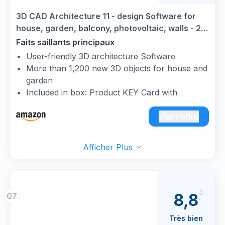
3­D CAD Architecture 11⁠ - design Software for
house, garden, balcony, photovoltaic, walls - 2D
3D objects for Win 11, 10
Faits saillants principaux
User-friendly 3D architecture Software
More than 1,200 new 3D objects for house and
garden
Included in box: Product KEY Card with
download link and license key
Furnishing the living room, designing the
Voir l'offre
bathroom, designing the children's room or
perfecting the home Office
Afficher Plus
For Win 11, 10
Design your dream house or Apartment
2D and 3D views for a realistic Impression
8,8
07
Très bien