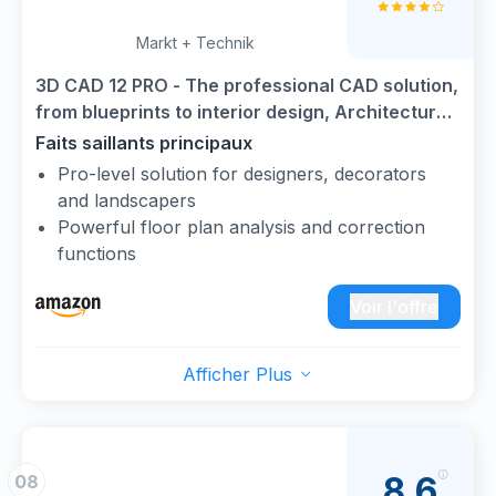
Markt + Technik
3D CAD 12 PRO - The professional CAD solution,
from blueprints to interior design, Architecture
for Win 11, 10
Faits saillants principaux
Pro-level solution for designers, decorators
and landscapers
Powerful floor plan analysis and correction
functions
Included in box: Product KEY Card with
download link and license key
Voir l'offre
Home planning from blueprints to interior
design in 2D and 3D
Afficher Plus
For Win 11, 10
Extensive object catalogs - decks and
landscaping interior design, kitchens and baths
2D representation of slides for e.g. new
8,6
08
construction, renovation, demolition