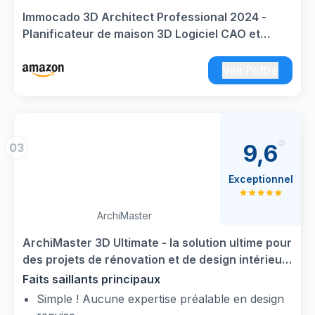
intérieurs, y compris le papier peint, les
Immocado 3D Architect Professional 2024 -
carreaux, les sols, les cloisons, les meubles et
Planificateur de maison 3D Logiciel CAO et
les fenêtres.
programme d'architecture : dessin de plans
Création de plans d'étage et de visualisations
d'étage, planification de maison et planificateur
Voir l'offre
professionnelles pour les bâtiments et les
d'appartement
parcelles à différentes échelles, à la fois en 2D
et en 3D, selon les normes de construction
allemandes.
9,6
03
Exceptionnel
ArchiMaster
ArchiMaster 3D Ultimate - la solution ultime pour
des projets de rénovation et de design intérieur
| Ultimate | 1 appareil | 1 Usager | Code
Faits saillants principaux
d'activation PC - envoi par email
Simple ! Aucune expertise préalable en design