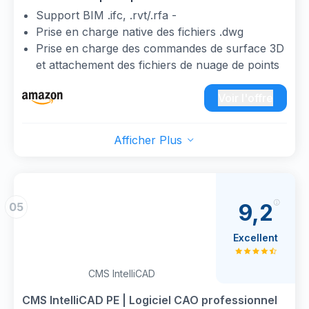
| Licence numérique pour installer sur une clé
Support BIM .ifc, .rvt/.rfa -
USB.
Prise en charge native des fichiers .dwg
Prise en charge des commandes de surface 3D
et attachement des fichiers de nuage de points
.rcp/.rcs.
Ouvrir/Enregistrer - Supporte les extensions de
Voir l'offre
fichiers *.dwg, *.dxf, *.dwf, .dxb & .dwt
Outils Express, palettes d'outils, tableaux,
Afficher Plus
rendu 3D photoréaliste professionnel,
Localisation géographique et cartes
géographiques photoréalistes
Modélisation des entités architecturales,
9,2
05
d'ingénierie et de construction civile telles que
les murs, fenêtres, portes, ouvertures,
Excellent
escaliers, rampes et dalles, etc.
Logiciel de conception CAO professionnel 2D et
CMS IntelliCAD
solides 3D, interface en anglais et en français.
Localisation géographique et cartes
CMS IntelliCAD PE | Logiciel CAO professionnel