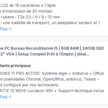
le
LCD de 16 caractères x 1 ligne
lation Simple et Rapide: Aucun montage nécessaire, il
se d'impression de 20 mm/sec
 de brancher et d'allumer. Clavier et souris inclus si précisé
s rubans : TZe 3,5 / 6 / 9 / 12 mm
 Silencieux et Compact: Un format discret qui prend peu
 : une mallette de transport, un adaptateur secteur et 1
ce, convient pour les petits bureaux ou les espaces à
 TZe 12 mm Noir/Blanc (4m)"
 Plus
le
me jusqu'à 12 mm de largeur
tivité Étendue avec Multiples Ports: Ports USB 2.0,
ices, 617 symboles et 97 cadres
jack, Ethernet RJ45, sortie VGA pour écran, branchez
os périphériques facilement
ue PC Bureau Reconditionné I5 | 8GB RAM | 240GB SSD
tivité Totale WiFi USB et DVD: Connexion sans fil
22" VGA | Setup Complet Prêt à l’Emploi | Idéal
ée, plusieurs ports USB 2.0 pour vos périphériques, et
e
que & Études | Garantie 12 Mois
r DVD pour lire ou graver vos disques
llants principaux
DOWS 11 PRO ACTIVE: Systeme legal + Antivirus + Office
 preinstalles Chrome, OpenOffice, antivirus, Teams –
st configuré par nos techniciens.
TIE 12 MOIS: Livraison 48h + Support technique inclus
é garantie 12 mois : produit 100% reconditionné testé,
 Plus
é et prêt à durer dans le temps – assistance incluse.