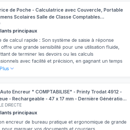
50+ LOGICIELS: Ideal teletravail, etudes, navigation,
ming
rice de Poche - Calculatrice avec Couvercle, Portable
complet prêt à l’emploi : unité centrale , écran 22" VGA,
mens Scolaires Salle de Classe Comptables
r, souris, adaptateur WiFi USB – tout est prêt, branchez
e
ionnels Bureautique Voyage
isez !
llants principaux
ormance fiable au quotidien : processeur Intel Core i5,
e de calcul rapide : Son système de saisie à réponse
 RAM DDR3 pour une utilisation fluide en multitâche
 offre une grande sensibilité pour une utilisation fluide,
tique ou scolaire.
tant de terminer les devoirs ou les calculs
sionnels avec facilité et précision, en gagnant un temps
ux.
 Plus
 esthétique : Cette mini calculatrice de poche arbore des
rs simples et des tons doux, réduisant la fatigue visuelle
e de travail ou d'étude prolongées, tout en conservant
uto Encreur " COMPTABILISE" - Printy Trodat 4912 -
pparence élégante adaptée aux environnements de
eue - Rechargeable - 47 x 17 mm - Dernière Génération
 ou éducatifs.
LE DIRECTE
tique - Professionnel - Entreprise - Commercial -
uction Robuste : Cette calculatrice de poche est conçue
lité
llants principaux
ériau ABS solide et résistant, garantissant une durabilité
n encreur de bureau pratique et ergonomique de grande
ne utilisation prolongée dans divers environnements. Elle
té pour marquer vos documents et courriers