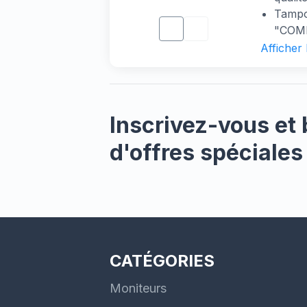
offre 
Tampo
tâches
"COM
sa fab
Taille
Afficher
Concep
Réenc
chiffre
Coule
une le
souten
Assist
Inscrivez-vous et 
conçue
d'offres spéciales
éducat
en fai
calcul
CATÉGORIES
Moniteurs