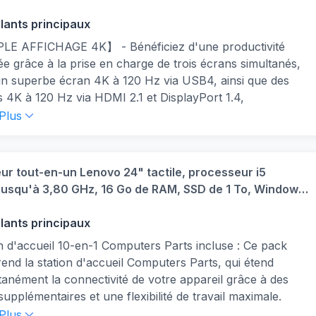
K, Mini Ordinateur Professionnel pour la bureautique,
G, Wi FI 6
llants principaux
LE AFFICHAGE 4K】 - Bénéficiez d'une productivité
ée grâce à la prise en charge de trois écrans simultanés,
un superbe écran 4K à 120 Hz via USB4, ainsi que des
 4K à 120 Hz via HDMI 2.1 et DisplayPort 1.4,
ormant ainsi votre espace de travail en un véritable
 Plus
 de commande dédié au multitâche et au divertissement
if.
au 2,5 Gbps pour une connectivité optimale】Conçu
ur tout-en-un Lenovo 24" tactile, processeur i5
es environnements professionnels, le mini-ordinateur de
usqu'à 3,80 GHz, 16 Go de RAM, SSD de 1 To, Windows
 SER8 est équipé de ports Ethernet 2,5 Gbps et prend
ssionnel, idéal pour la bureautique et les entreprises,
rge les pare-feu, les NAS, l'équilibrage de charge et
-C, garantie
llants principaux
gation de bande passante, offrant ainsi une connectivité
n d'accueil 10-en-1 Computers Parts incluse : Ce pack
 et haut débit pour les bureaux et les infrastructures
nd la station d'accueil Computers Parts, qui étend
atiques.
tanément la connectivité de votre appareil grâce à des
sant processeur Ryzen 7 8745HS】Le mini-PC Beelink
supplémentaires et une flexibilité de travail maximale.
est équipé d'un processeur AMD Ryzen 7 8745HS, un
 pour les bureaux, les studios professionnels, les postes
 Plus