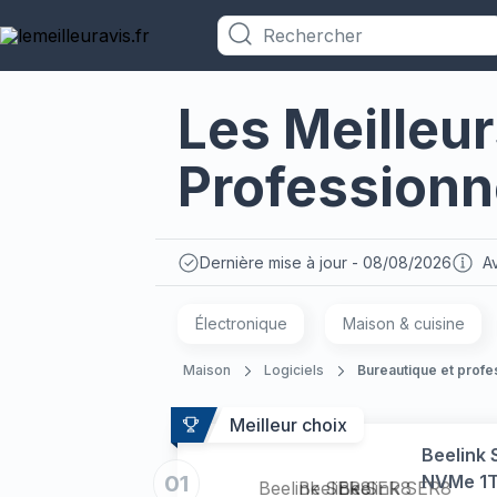
Catégories
Les Meilleur
Professionn
Dernière mise à jour - 08/08/2026
Av
Électronique
Maison & cuisine
Maison
Logiciels
Bureautique et profe
Meilleur choix
Beelink
01
NVMe 1To
Beelink SER8
Beelink SER8
Beelink SER8