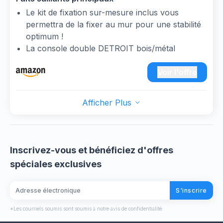
Le kit de fixation sur-mesure inclus vous
permettra de la fixer au mur pour une stabilité
optimum !
La console double DETROIT bois/métal
apporte une touche industrielle contemporaine
à votre intérieur
Voir l'offre
L'épaisseur des plateaux et ses pieds métal lui
confèrent une solidité pour poser vos objets
Afficher Plus
déco.
Avec ses lignes épurées et droites, elle servira
de meuble d'appoint pour chambre, entrée,
salon !
Inscrivez-vous et bénéficiez d'offres
A la fois pratique et déco, ses lignes et couleurs
spéciales exclusives
sobres s'adapteront à n'importe quelle pièce!
S'inscrire
*Les courriels soumis sont soumis à notre avis de confidentialité