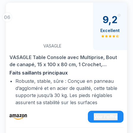
Avec son style chaleureux, elle sera parfaite
pour décorer entrée, salon, chambre ou
9,2
06
couloir
Excellent
VASAGLE
VASAGLE Table Console avec Multiprise, Bout
de canapé, 15 x 100 x 80 cm, 1 Crochet,
Montage Facile, pour Entrée, Salon, Marron
Faits saillants principaux
Rustique et Noir d'encre LNT079K02
Robuste, stable, sûre : Conçue en panneau
d’aggloméré et en acier de qualité, cette table
supporte jusqu’à 30 kg. Les pieds réglables
assurent sa stabilité sur les surfaces
irrégulières, et le kit anti-basculement offre une
sécurité supplémentaire
Voir l'offre
Profil élancé : De dimensions 15 x 100 x 80 cm,
cette table de couloir étroite s’intègre