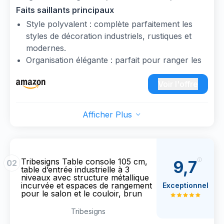
100cm x 80cm (P x L x H), Noir
Faits saillants principaux
Style polyvalent : complète parfaitement les
styles de décoration industriels, rustiques et
modernes.
Organisation élégante : parfait pour ranger les
objets essentiels et mettre en valeur des
éléments décoratifs avec une fonctionnalité
Voir l'offre
sans faille.
Mobilier certifié FSC (FSC N004130). Fabriqué
Afficher Plus
avec des matériaux provenant de forêts gérées
durablement, de matériaux recyclés et/ou
d’autres sources de bois contrôlées.
Fusion du bois, du laminé et du métal : fabriqué
Tribesigns Table console 105 cm,
9,7
02
de manière experte avec du bois durable, du
table d’entrée industrielle à 3
niveaux avec structure métallique
papier laminé élégant et des éléments
incurvée et espaces de rangement
Exceptionnel
métalliques élégants.
pour le salon et le couloir, brun
Chic et sans effort : alliant simplicité et style, il
Tribesigns
met en valeur n’importe quel espace grâce à