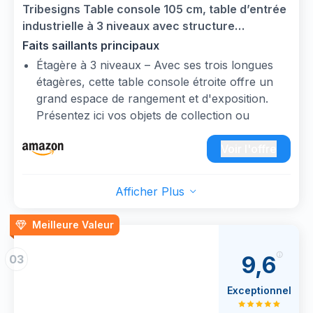
son design intemporel.
Tribesigns Table console 105 cm, table d’entrée
Assemblage facile : s’installe en quelques
industrielle à 3 niveaux avec structure
minutes grâce aux instructions incluses et
métallique incurvée et espaces de rangement
Faits saillants principaux
faciles à suivre.
pour le salon et le couloir, brun
Étagère à 3 niveaux – Avec ses trois longues
étagères, cette table console étroite offre un
grand espace de rangement et d'exposition.
Présentez ici vos objets de collection ou
organisez des articles de tous les jours comme
des livres, des photos encadrées, des vases et
Voir l'offre
des accents décoratifs.
Élégance industrielle moderne : la table console
Afficher Plus
de 105 cm de haut avec deux cadres en métal
incurvés allie un charme industriel robuste et
Meilleure Valeur
une durabilité intemporelle. Sa surface brune
rustique ajoute de la chaleur et un caractère
9,6
03
vintage à n'importe quelle pièce.
Montage facile – Montage rapide grâce à une
Exceptionnel
notice de montage compréhensible. Profitez