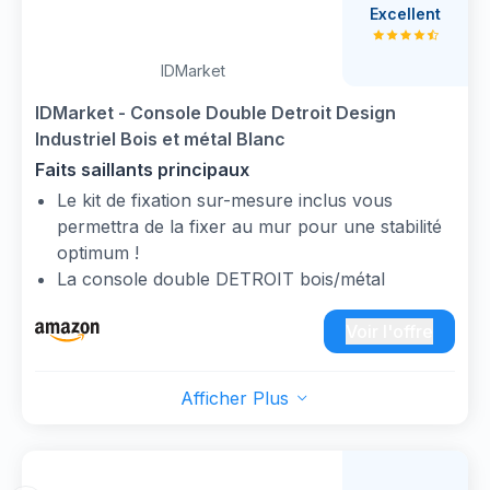
côté d'un escalier, elle fera l'affaire pour
Excellent
ranger des objets ou exposer des décorations
Installation facile des rails, sans outils : Grâce à
IDMarket
un système d’emboîtement ingénieux, il suffit
d’un simple “clic” pour installer les coulisses
IDMarket - Console Double Detroit Design
des tiroirs, sans aucune vis à poser
Industriel Bois et métal Blanc
Beaucoup de place : Cette table d'entrée offre
Faits saillants principaux
un grand plateau pour les objets fréquemment
Le kit de fixation sur-mesure inclus vous
utilisés ou les décorations, 3 tiroirs spacieux
permettra de la fixer au mur pour une stabilité
pour cacher les petits objets et une étagère
optimum !
ouverte pour les chaussures ou les grands
La console double DETROIT bois/métal
objets
apporte une touche industrielle contemporaine
à votre intérieur
Voir l'offre
L'épaisseur des plateaux et ses pieds métal lui
confèrent une solidité pour poser vos objets
Afficher Plus
déco.
Avec ses lignes épurées et droites, elle servira
de meuble d'appoint pour chambre, entrée,
salon !