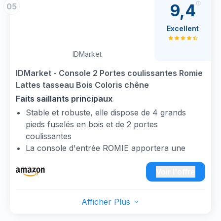
9,4
05
A la fois pratique et déco, ses lignes et couleurs
sobres s'adapteront à n'importe quelle pièce !
Excellent
IDMarket
IDMarket - Console 2 Portes coulissantes Romie
Lattes tasseau Bois Coloris chêne
Faits saillants principaux
Stable et robuste, elle dispose de 4 grands
pieds fuselés en bois et de 2 portes
coulissantes
La console d'entrée ROMIE apportera une
touche bohème chic à votre intérieur
Elle est équipée de 2 compartiments, idéale
Voir l'offre
pour ranger vos affaires du quotidien
Dimensions : L.100 x l.30 x H.80 cm /
Afficher Plus
Dimensions rangement : L.76,5 x l.24,8 x H.13
cm