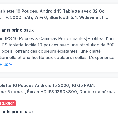
ablette 10 Pouces, Android 15 Tablette avec 32 Go
 TF, 5000 mAh, WiFi 6, Bluetooth 5.4, Widevine L1,
 Tactile avec Clavier et Souris, Noir
llants principaux
n IPS 10 Pouces & Caméras Performantes]Profitez d'un
IPS tablette tactile 10 pouces avec une résolution de 800
 pixels, offrant des couleurs éclatantes, une clarté
ionnelle et une fidélité aux couleurs réelles. L'expérience
le immersive est parfaite pour regarder des films, lire ou
 Plus
er. Dotée d'une caméra frontale de 5 Mpx et arrière de 8
assez des appels vidéo clair ou prenez des photos de
é. L'écran tactile avec filtre anti-lumière bleue réduit le
blette 10 Pouces Android 15 2026, 16 Go RAM,
llement et protège vos yeux contre la fatigue, même après
eur 5 cœurs, Écran HD IPS 1280x800, Double caméra,
ilisation prolongée.
G, Bluetooth 5.4, Batterie 5000mAh, Certifiée GMS
i 6 & Bluetooth 5.4 pour une Connectivité Stable】
éduction
d tablette profitez d'une connectivité rapide et stable
llants principaux
au Wi-Fi 6 compatible avec la double bande (5 GHz/2,4