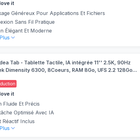
ove it
age Généreux Pour Applications Et Fichiers
xion Sans Fil Pratique
gn Élégant Et Moderne
 Plus
dea Tab - Tablette Tactile, IA intégrée 11'' 2.5K, 90Hz
ek Dimensity 6300, 8Coeurs, RAM 8Go, UFS 2.2 128Go,
15, Wifi5 + Bluetooth) Lenovo Tab Pen - Gris
duction
ove it
 Fluide Et Précis
tâche Optimisé Avec IA
t Réactif Inclus
 Plus