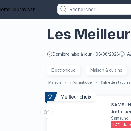
lemeilleuravis.fr
Catégories
Les Meilleur
Dernière mise à jour - 08/08/2026
Av
Électronique
Maison & cuisine
Maison
Informatique
Tablettes tactiles
Meilleur choix
SAMSUNG 
01
Anthraci
Samsung
23% de r