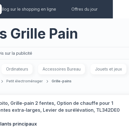
Blog sur le shopping en ligne
Offres du jour
s Grille Pain
is sur la publicité
Ordinateurs
Accessoires Bureau
Jouets et jeux
Petit électroménager
Grille-pains
bito, Grille-pain 2 fentes, Option de chauffe pour 1
entes extra-larges, Levier de surélévation, TL342DE0
llants principaux