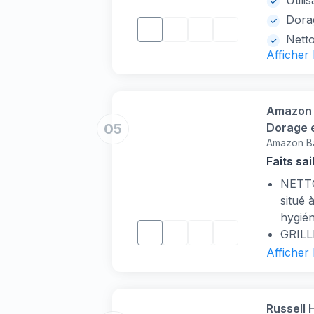
Utili
Dora
Netto
Afficher
Amazon B
05
Dorage e
Amazon B
Larges, 
Faits sai
NETTO
situé 
hygién
GRILL
amovib
Afficher
pour r
petits
FONCT
Russell 