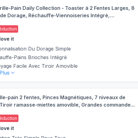
rille-Pain Daily Collection - Toaster à 2 Fentes Larges, 8
de Dorage, Réchauffe-Viennoiseries Intégré,
ation et Arrêt Auto, 830W, Blanc (HD2581/00)
éduction
ove it
onnalisation Du Dorage Simple
auffe-Pains Brioches Intégré
yage Facile Avec Tiroir Amovible
 Plus
ille-pain 2 fentes, Pinces Magnétiques, 7 niveaux de
 Tiroir ramasse-miettes amovible, Grandes commandes,
 surélévation, Includeo, Noire, TT533811
éduction
ove it