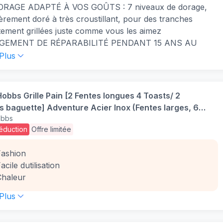
RAGE ADAPTÉ À VOS GOÛTS : 7 niveaux de dorage,
èrement doré à très croustillant, pour des tranches
tement grillées juste comme vous les aimez
GEMENT DE RÉPARABILITÉ PENDANT 15 ANS AU
PRIX : faites réparer votre produit par notre réseau de
 Plus
centres de réparation dans le monde pour qu’il dure
le temps
S PROTÉGÉS : retirez facilement vos tranches de pain,
Hobbs Grille Pain [2 Fentes longues 4 Toasts/ 2
es plus petites, sans risque de vous brûler les doigts,
 baguette] Adventure Acier Inox (Fentes larges, 6
au levier de surélévation
obbs
de Brunissage rapide, Surélévation, Décongèle &
NTES EXTRA-LONGUES POUR TOUTES LES TAILLES DE
éduction
Offre limitée
fe) 23610-56
 faites griller des tranches fines, épaisses et même de
s tranches de baguette grâce aux fentes extra-longues
Fashion
m)
Facile dutilisation
ION DE CHAUFFE POUR UNE FENTE : activez une seule
Chaleur
avec la fonction ECO et économisez jusqu'à 37 %
 Plus
gie