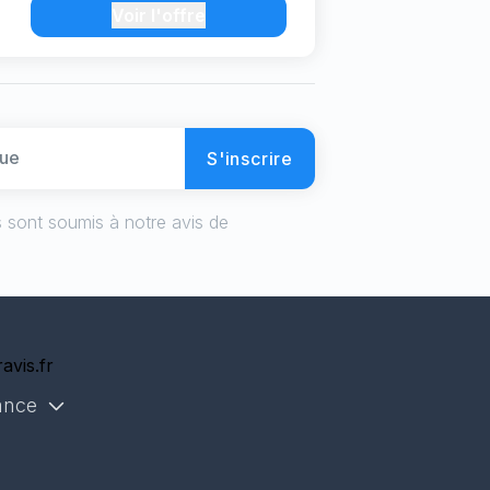
Voir l'offre
S'inscrire
 sont soumis à notre avis de
avis.fr
ance