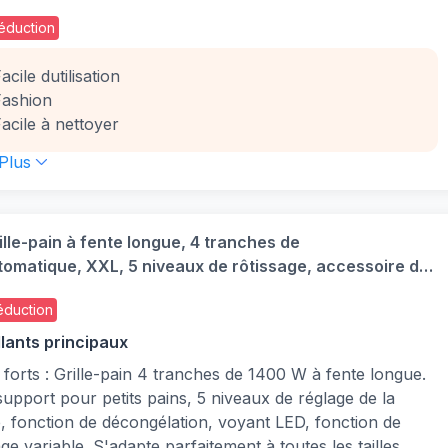
lation, TL430811
éduction
Facile dutilisation
Fashion
Facile à nettoyer
 Plus
rille-pain à fente longue, 4 tranches de
omatique, XXL, 5 niveaux de rôtissage, accessoire de
nction décongélation, tiroir ramasse-miettes, Noir
éduction
llants principaux
 forts : Grille-pain 4 tranches de 1400 W à fente longue.
upport pour petits pains, 5 niveaux de réglage de la
, fonction de décongélation, voyant LED, fonction de
ge variable. S'adapte parfaitement à toutes les tailles.