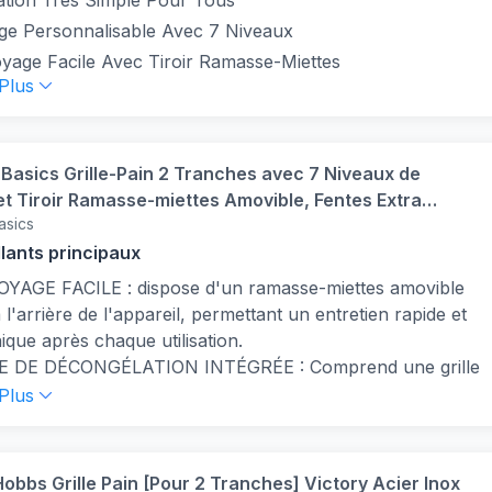
sation Très Simple Pour Tous
ge Personnalisable Avec 7 Niveaux
yage Facile Avec Tiroir Ramasse-Miettes
 Plus
asics Grille-Pain 2 Tranches avec 7 Niveaux de
t Tiroir Ramasse-miettes Amovible, Fentes Extra
asics
800W, Noir
llants principaux
YAGE FACILE : dispose d'un ramasse-miettes amovible
à l'arrière de l'appareil, permettant un entretien rapide et
ique après chaque utilisation.
E DE DÉCONGÉLATION INTÉGRÉE : Comprend une grille
le pratique à positionner au-dessus du grille-pain, idéale
 Plus
échauffer ou décongeler doucement les croissants, les
 pains et autres produits de boulangerie.
IONS À UNE TOUCHE : utilisez facilement le grille-pain
Hobbs Grille Pain [Pour 2 Tranches] Victory Acier Inox