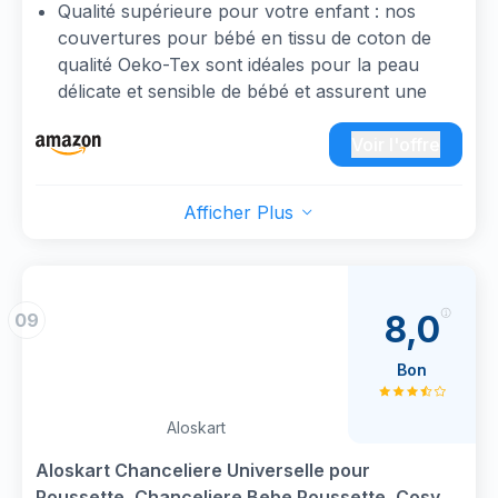
pour siège auto, buggy, rose
Qualité supérieure pour votre enfant : nos
doublure pour la tête et jolies oreilles d’ourson,
couvertures pour bébé en tissu de coton de
parfait pour filles et garçons, idée cadeau ou
qualité Oeko-Tex sont idéales pour la peau
pour la valise maternité
délicate et sensible de bébé et assurent une
chaleur agréable et une bonne circulation de
l'air. La matière de haute qualité et la finition
Voir l'offre
exquise garantissent que les couleurs de la
couverture pour bébé ne s'estompent pas et
Afficher Plus
que la surface ne s'use pas même après de
nombreux lavages. Elles sont faciles
d'entretien, lavables en machine et conviennent
pour un lavage délicat jusqu'à 30 °C
8,0
09
Couverture bébé double face : la couverture
pour bébé offre à votre enfant deux sensations
Bon
confortables. Un côté 100 % coton est non
seulement doux, doux pour la peau et
Aloskart
respirant, mais confère également de la
légèreté à la couverture pour bébé. L'autre
Aloskart Chanceliere Universelle pour
côté est fabriqué en peluche douce (Minky) qui
Poussette, Chanceliere Bebe Poussette, Cosy,