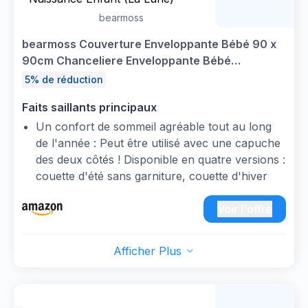
bearmoss
bearmoss Couverture Enveloppante Bébé 90 x
90cm Chanceliere Enveloppante Bébé
Poussette ou Siege Auto Cosy Lavable nid d
5% de réduction
Ange pour Naissance Enfant (La Lune)
Faits saillants principaux
Un confort de sommeil agréable tout au long
de l'année : Peut être utilisé avec une capuche
des deux côtés ! Disponible en quatre versions :
couette d'été sans garniture, couette d'hiver
avec garniture chaude en polyester, couette
toutes saisons avec garniture légère en
Voir l'offre
polyester et couette d'hiver premium.
Taille parfaite : Notre couverture
Afficher Plus
d'emmaillotage est idéale pour les porte-bébés
et les sièges de voiture. D'une taille de 90 x 90
cm, elle enveloppe parfaitement votre bébé.