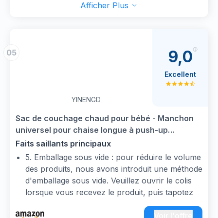
maison et la voiture.
Afficher Plus
Adaptation universelle : la couverture pour
bébé s'adapte à tous les systèmes de harnais à
3 points et peut être utilisée dans la plupart des
sièges auto, des porte-bébés et des poussettes.
9,0
05
Notre couverture enveloppante s'adapte
parfaitement aux porte-bébés dans la voiture.
Excellent
Elle convient également aux activités de plein
air avec les poussettes, pour les pique-niques
YINENGD
et les promenades.
Sac de couchage chaud pour bébé - Manchon
universel pour chaise longue à push-up
Universelle Chancelière pour Poussette Bébé
Faits saillants principaux
Chariot Coton Coussins Couverture pour
5. Emballage sous vide : pour réduire le volume
Poussette Sac
des produits, nous avons introduit une méthode
d'emballage sous vide. Veuillez ouvrir le colis
lorsque vous recevez le produit, puis tapotez
légèrement le sac de couchage pour qu'il ait
une meilleure chaleur, sinon il semblera très
Voir l'offre