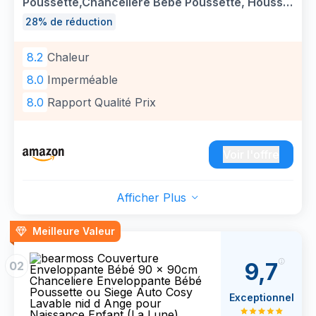
Poussette,Chanceliere Bébé Poussette, Housse
de Pied Hiver Chaud Couverture Poussette,À
28% de réduction
l'eau Coupe-Vent Froid Détachable Chanceliere
Universelle pour Poussette
8.2
Chaleur
8.0
Imperméable
8.0
Rapport Qualité Prix
Voir l'offre
Afficher Plus
Meilleure Valeur
9,7
02
Exceptionnel