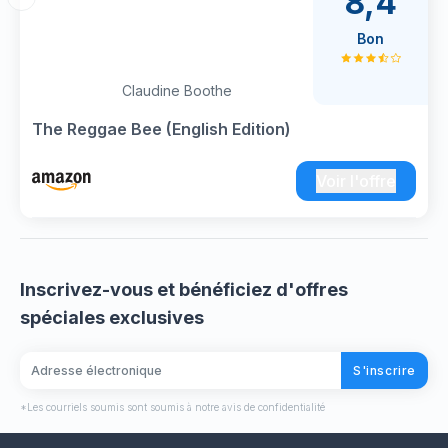
8,4
concerts, sorties à la plage ou réunions
décontractées. Parfait pour tous ceux qui
Bon
veulent infuser leur garde-robe avec une
touche de reggae.
Claudine Boothe
The Reggae Bee (English Edition)
Voir l'offre
Inscrivez-vous et bénéficiez d'offres
spéciales exclusives
S'inscrire
*Les courriels soumis sont soumis à notre avis de confidentialité