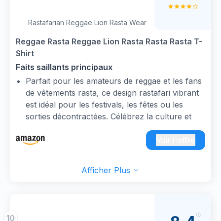
lion de judah ou l'œuvre d'art africaine
Rastafarian Reggae Lion Rasta Wear
Reggae Rasta Reggae Lion Rasta Rasta Rasta T-
Shirt
Faits saillants principaux
Parfait pour les amateurs de reggae et les fans
de vêtements rasta, ce design rastafari vibrant
est idéal pour les festivals, les fêtes ou les
sorties décontractées. Célébrez la culture et
montrez votre amour pour la musique reggae à
tout événement ou célébration. Excellent
Voir l'offre
cadeau pour les amateurs de reggae.
Léger, Coupe classique, manche à double
Afficher Plus
couture et ourlet à la base
Idéal pour les fans de reggae et les amateurs
de vêtements rasta, ce design vibrant de lion
reggae fait une déclaration lors de festivals,
10