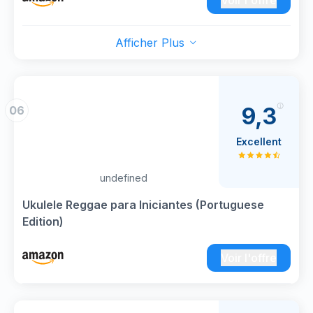
de tous les jours, ce costume Bob Marley
Voir l'offre
Reggae est le choix idéal. Il met en valeur votre
passion pour la culture reggae et votre charme
Afficher Plus
unique !
T-shirt Batik Reggae : Ce Gilet est confectionné
en soie de lait de haute qualité, confortable et
respirante. Son motif batik unique crée un effet
9,3
06
visuel saisissant et attire tous les regards !
Grâce à sa matière extensible, il convient à tous
Excellent
et garantit un look parfait. Vous vous sentirez
ainsi à l'aise à chaque fête et profiterez
undefined
pleinement de l'ambiance !
Lunettes de Soleil et Bijoux Rasta tendance :
Ukulele Reggae para Iniciantes (Portuguese
Les lunettes rétro Rasta et les colliers et
Edition)
bracelets colorés en plastique de haute qualité
sont légers, élégants et durables, ajoutant de la
Voir l'offre
couleur à tous vos looks ! Les lunettes et bijoux
aux couleurs de l'arc-en-ciel ajoutent une
touche reggae ultime et vous permettront de