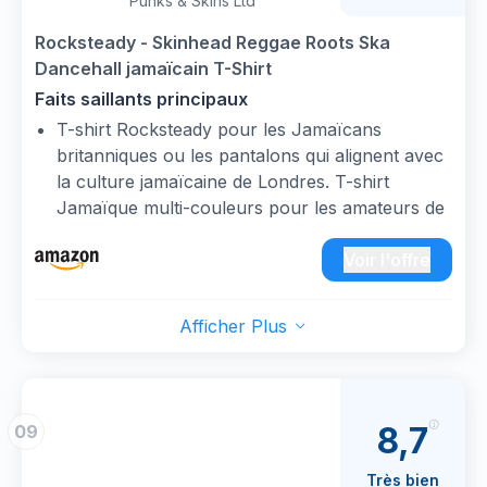
Punks & Skins Ltd
Rocksteady - Skinhead Reggae Roots Ska
Dancehall jamaïcain T-Shirt
Faits saillants principaux
T-shirt Rocksteady pour les Jamaïcans
britanniques ou les pantalons qui alignent avec
la culture jamaïcaine de Londres. T-shirt
Jamaïque multi-couleurs pour les amateurs de
rasta reggae qui veulent some reggae jamaïcain
roots Yardie qui souhaite dans le respect de la
Voir l'offre
paix rastafari et un amour.
Léger, Coupe classique, manche à double
Afficher Plus
couture et ourlet à la base
Love Reggae Rocksteady Shirt for those who
love Skinhead Reggae, Roots, Jamaican Ska or
Dancehall. Parfait pour un rastaman, un
8,7
09
garçon rude et une fille qui aime les vêtements
rasta, la musique de Kingston Jamaica ragga, le
Très bien