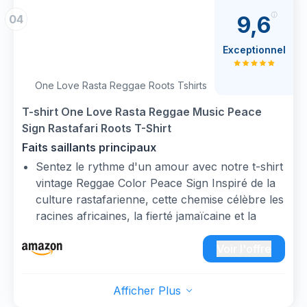
rapidement le look Bob Marley classique. Les
9,6
04
couleurs uniques rouge, jaune et vert
soulignent le style rasta inimitable, et les
Exceptionnel
dreadlocks réalistes vous donnent un look
caribéen instantané !
One Love Rasta Reggae Roots Tshirts
T-shirt One Love Rasta Reggae Music Peace
Sign Rastafari Roots T-Shirt
Faits saillants principaux
Sentez le rythme d'un amour avec notre t-shirt
vintage Reggae Color Peace Sign Inspiré de la
culture rastafarienne, cette chemise célèbre les
racines africaines, la fierté jamaïcaine et la
musique reggae.
Parfait pour les amateurs de reggae, les fans
Voir l'offre
de rastafari et tous ceux qui adoptent
l'ambiance jamrock. Portez-le lors de votre
Afficher Plus
voyage en Jamaïque ou n'importe où pour