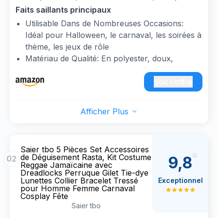
Reggae À Tresses Avec Lunettes Jaunes,
Faits saillants principaux
Collier, Bracelet, Idéal Pour Carnaval, Les Jeux
Utilisable Dans de Nombreuses Occasions:
De Rôle Et Halloween
Idéal pour Halloween, le carnaval, les soirées à
thème, les jeux de rôle
Matériau de Qualité: En polyester, doux,
confortable et élastique, ne provoque aucune
sensation d'oppression même après un port
Voir l'offre
prolongé
Large Compatibilité: Le bonnet et les
Afficher Plus
accessoires sont légers et confortables,
adaptés à la plupart des adultes
Ensemble Complet: Chapeau Rasta Dreadlocks
Saier tbo 5 Pièces Set Accessoires
ensemble comprend 1 bonnet à tresses, 1 paire
de Déguisement Rasta, Kit Costume
9,8
02
de lunettes jaunes, 1 bracelet, 1 collier, tous les
Reggae Jamaïcaine avec
Dreadlocks Perruque Gilet Tie-dye
accessoires nécessaires pour compléter votre
Lunettes Collier Bracelet Tressé
Exceptionnel
look, sans avoir besoin d'ajouts
pour Homme Femme Carnaval
Cosplay Fête
supplémentaires
Saier tbo
Design Unique: Chapeau Reggae Rasta