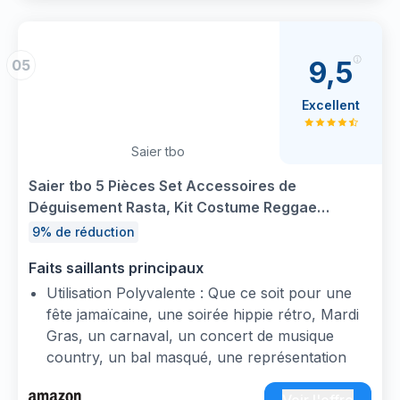
montrer votre amour pour le reggae
Léger, Coupe classique, manche à double
couture et ourlet à la base
9,5
05
Excellent
Saier tbo
Saier tbo 5 Pièces Set Accessoires de
Déguisement Rasta, Kit Costume Reggae
Jamaïcaine avec Dreadlocks Perruque Gilet Tie-
9% de réduction
dye Lunettes Collier Bracelet Tressé pour
Faits saillants principaux
Homme Femme Carnaval Cosplay Fête
Utilisation Polyvalente : Que ce soit pour une
fête jamaïcaine, une soirée hippie rétro, Mardi
Gras, un carnaval, un concert de musique
country, un bal masqué, une représentation
théâtrale, un événement scolaire ou une tenue