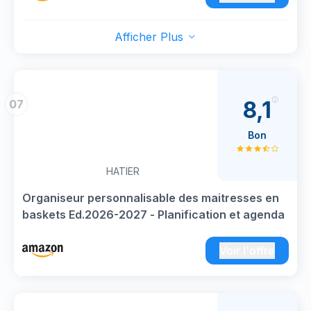
PAGES SUPPLÉMENTAIRES - Aperçu annuel
2026/27, pages de contact, pages de notes,
Afficher Plus
espace pour les importants dates, jours fériés,
traqueur d'habitudes et calendrier 2026-2027
ORGANISATION HEBDOMADAIRE: Page
hebdomadaire, Une Semaine sur 2 pages(
8,1
07
Intervalles de 30 minutes, 7h00 à 20h00). Vue
détaillée de la semaine avec espace suffisant
Bon
pour noter les rendez-vous et tâches
quotidiennes
HATIER
MULTILINGUE 6 langues: anglais, allemand,
français, italien, espagnol, néerlandais | Période
Organiseur personnalisable des maitresses en
de couverture du calendrier: de Août 2026 à
baskets Ed.2026-2027 - Planification et agenda
Juillet 2027 | Onglets Mensuels (accès rapide) |
Papier Blanc Épais 100 GSM, résistante à
Voir l'offre
l'encre
Format A5: 14,5 × 21 cm. Recharge Organiseur
2026 2027, Compatible avec Organisateur A5