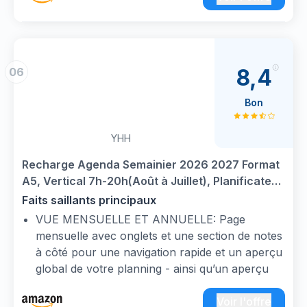
8,4
06
Bon
YHH
Recharge Agenda Semainier 2026 2027 Format
A5, Vertical 7h-20h(Août à Juillet), Planificateur
Hebdomadaire et Mensuel avec Onglets, Pages
Faits saillants principaux
pour Note, Contacts et Fériés, Organiseur en
VUE MENSUELLE ET ANNUELLE: Page
Multilingue
mensuelle avec onglets et une section de notes
à côté pour une navigation rapide et un aperçu
global de votre planning - ainsi qu’un aperçu
annuel pour une planification et une
organisation optimales
Voir l'offre