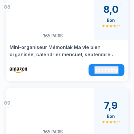
standard international à 6 trous (classeurs à 6
8,0
08
anneaux, Espacement des anneaux: 19-19-70-
19-19mm)
Bon
365 PARIS
Mini-organiseur Mémoniak Ma vie bien
organisée, calendrier mensuel, septembre
2026-décembre 2027
Voir l'offre
7,9
09
Bon
365 PARIS