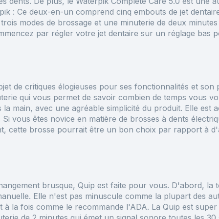
les dents. De plus, le Waterpik Complete Care 5.0 est une a
rpik : Ce deux-en-un comprend cinq embouts de jet dentair
 trois modes de brossage et une minuterie de deux minutes a
mmencez par régler votre jet dentaire sur un réglage bas 
jet de critiques élogieuses pour ses fonctionnalités et son 
nuterie qui vous permet de savoir combien de temps vous vo
 la main, avec une agréable simplicité du produit. Elle es
 Si vous êtes novice en matière de brosses à dents électri
, cette brosse pourrait être un bon choix par rapport à 
hangement brusque, Quip est faite pour vous. D'abord, la tê
 manuelle. Elle n'est pas minuscule comme la plupart des au
 à la fois comme le recommande l'ADA. La Quip est super si
terie de 2 minutes qui émet un signal sonore toutes les 30 