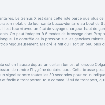
entaires. Le Genius X est dans cette liste parce que
plus de
ation notable de leur santé bucco-dentaire au bout de 6 à 
. Il est fourni avec un étui de voyage chargeur haut de g
ments
.
On peut l’adapter à 6 modes de brossage dont Propr
 langue
.
Le contrôle de la pression sur les gencives ralentit
rop vigoureusement. Malgré le fait qu’il soit un peu plus che
e est en hausse depuis un certain temps, et lorsque Colgate
ission de rendre l'hygiène dentaire cool. Cette brosse poss
 un signal sonore toutes les 30 secondes pour vous indiqu
 et facile à transporter, tout comme l'étui de transport, qu