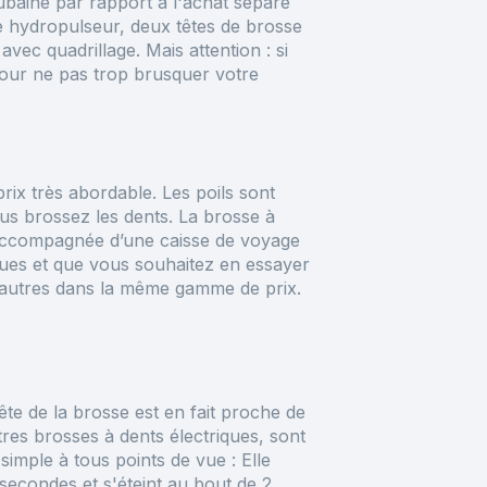
ubaine par rapport à l'achat séparé
e hydropulseur, deux têtes de brosse
vec quadrillage. Mais attention : si
pour ne pas trop brusquer votre
prix très abordable. Les poils sont
us brossez les dents. La brosse à
t accompagnée d’une caisse de voyage
ques et que vous souhaitez en essayer
d'autres dans la même gamme de prix.
te de la brosse est en fait proche de
tres brosses à dents électriques, sont
mple à tous points de vue : Elle
secondes et s'éteint au bout de 2