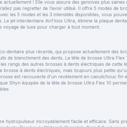
 actuellement ! Elle vous assure des gencives plus saines
llez pas regretter de l’avoir utilisé. Il offre 5 modes de b
vec les 5 modes et les 3 intensités disponibles, vous pou
e.
Le jet interdentaire AirFloss Ultra, élimine la plaque dent
de voyage de luxe pour charger à tout moment.
o-dentaire plus récente, qui propose actuellement des bross
uits de blanchiment des dents. La tête de brosse Ultra Flex
les rangs des autres brosses à dents électriques de cette li
e brosse à dents électriques, mais toujours plus petite qu'
de brosse est recouverte d'un revêtement en caoutchouc fin 
rique Shyn équipée de la tête de brosse Ultra Flex 10 perm
ibles
taire hydropulseur incroyablement facile et efficace. Sans 