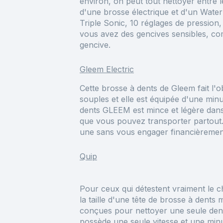
environ, on peut tout nettoyer entre 
d'une brosse électrique et d'un Wate
Triple Sonic, 10 réglages de pression,
vous avez des gencives sensibles, co
gencive.
Gleem Electric
Cette brosse à dents de Gleem fait l'ob
souples et elle est équipée d'une mi
dents GLEEM est mince et légère dans
que vous pouvez transporter partout.
une sans vous engager financièrement
Quip
Pour ceux qui détestent vraiment le c
la taille d'une tête de brosse à dents
conçues pour nettoyer une seule dent
possède une seule vitesse et une minu